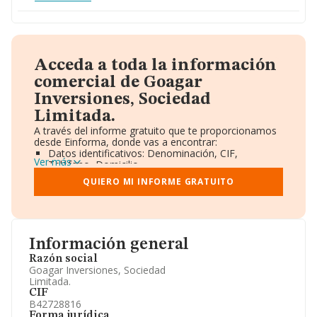
Acceda a toda la información
comercial de Goagar
Inversiones, Sociedad
Limitada.
A través del informe gratuito que te proporcionamos
desde Einforma, donde vas a encontrar:
Datos identificativos: Denominación, CIF,
Ver más
Teléfono, Domicilio.
Informe Mercantil Completo (BORME).
QUIERO MI INFORME GRATUITO
Gráficos de Evolución Ventas y Empleados.
Consejo de Administración y Administradores.
Directivos y Ejecutivos.
Accionistas.
Participaciones y Vinculaciones en otras empresas.
Información general
Artículos de prensa publicados sobre la empresa.
Información oficial y registral complementaria.
Razón social
Goagar Inversiones, Sociedad
Limitada.
CIF
B42728816
Forma jurídica