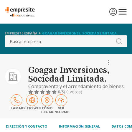
EMPRESITE ESPAÑA
GOAGAR INVERSIONES, SOCIEDAD LIMITADA.
Buscar
Goagar Inversiones,
Sociedad Limitada.
Compraventa y el arrendamiento de bienes
inmuebles
0
/5
( 0 votos)
LLAMAR
SITIO WEB
CÓMO
VER
LLEGAR
INFORME
DIRECCIÓN Y CONTACTO
INFORMACIÓN GENERAL
DATOS COM