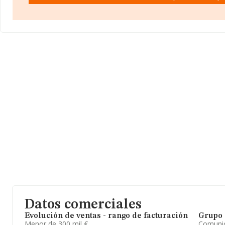
compañías, en el ámbito nacional la facturación alcanza la cifra 
millones de euros y se estima que el promedio de la facturación 
las empresas es de 526 mil euros. Teniendo en cuenta la inform
Ourense, en la base de datos de INFORMA aparecen 48 empresa
ventas en 2021 de hasta 14 millones de euros. Por último, con el 
ampliar la información relativa al ámbito de la empresa, la media
empleados es de 5; la antigüedad alcanza los 10 años desde la co
Datos comerciales
Evolución de ventas - rango de facturación
Grupo 
Menor de 300 mil €
Comuni