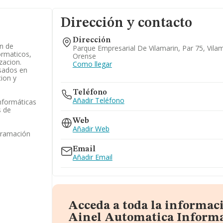
Dirección y contacto
Dirección
on de
Parque Empresarial De Vilamarin, Par 75, Vilam
ormaticos,
Orense
zacion.
Como llegar
asados en
cion y
Teléfono
Añadir Teléfono
informáticas
s de
Web
Añadir Web
gramación
Email
Añadir Email
Acceda a toda la informac
Ainel Automatica Informa