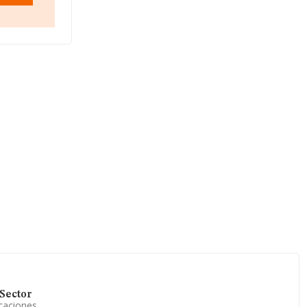
de 12.202
entre todas
ación sobre
s, con
fin de
 de
nstitución.
Sector
caciones