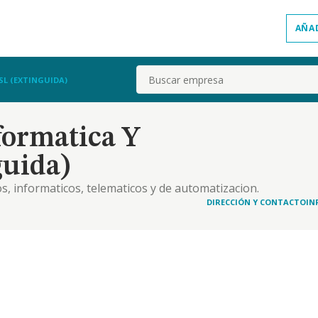
AÑA
Buscar
SL (EXTINGUIDA)
formatica Y
guida)
os, informaticos, telematicos y de automatizacion.
as. formacion y capacitacion de usuarios.
DIRECCIÓN Y CONTACTO
IN