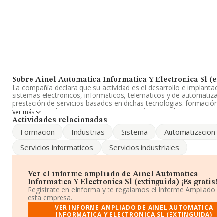
Sobre Ainel Automatica Informatica Y Electronica Sl (e
La compañía declara que su actividad es el desarrollo e implanta
sistemas electronicos, informáticos, telematicos y de automatiza
prestación de servicios basados en dichas tecnologias. formación
capacitacion de usuarios. La empresa está registrada como Soci
Ver más
Limitada. La actividad de referencia CNAE corresponde a '%cnae
Actividades relacionadas
Código es 6210. No realiza actividad de importación y/o exportac
Formacion
Industrias
Sistema
Automatizacion
La plantilla permanece igual y atendiendo a los datos disponibles
Servicios informaticos
Servicios industriales
INFORMA, el número de empleados de la compañía ha estado p
la media de sector.
La empresa
Ainel Automatica Informatica y Electrónica S.L
Ver el informe ampliado de Ainel Automatica
(extinguida)
, CIF B32229478, tiene su domicilio social establec
Informatica Y Electronica Sl (extinguida) ¡Es gratis!
Parque Empresarial De Vilamarin Par 75, (32101), en el municipio
Regístrate en eInforma y te regalamos el Informe Ampliado
Vilamarin, provincia de Ourense, Galicia.
esta empresa.
VER INFORME AMPLIADO DE AINEL AUTOMATICA
En base a la información de la que dispone INFORMA sobre 23.1
INFORMATICA Y ELECTRONICA SL (EXTINGUIDA)