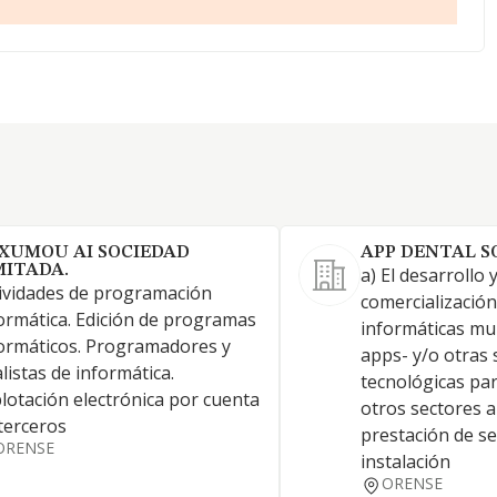
XUMOU AI SOCIEDAD
APP DENTAL S
MITADA.
a) El desarrollo y
ividades de programación
comercialización
ormática. Edición de programas
informáticas mul
ormáticos. Programadores y
apps- y/o otras 
listas de informática.
tecnológicas par
lotación electrónica por cuenta
otros sectores a
terceros
prestación de se
ORENSE
instalación
ORENSE