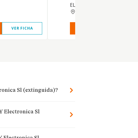
ELECTRONIC
ORENSE
VER FICHA
VER INFORME
VER FIC
ronica Sl (extinguida)?
Y Electronica Sl