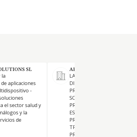
OLUTIONS SL
ARINFO WEB SL (EXTINGU
 la
LA COMERCIALIZACION Y
 de aplicaciones
DISTRIBUCION DE TODO TI
tidispositivo -
PROGRAMAS INFORMATICOS
soluciones
SOFTWARE, ASI COMO
a el sector salud y
PRESTACION DE SERVICIOS 
nálogos y la
ESTUDIO Y ANALISIS DE
rvicios de
PROCESOS PARA SU
TRATAMIENTO MECANICO, 
PROGRAMACION PARA EQUI