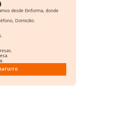
)
onamos desde Einforma, donde
léfono, Domicilio.
s.
resas.
esa.
a.
RATUITO