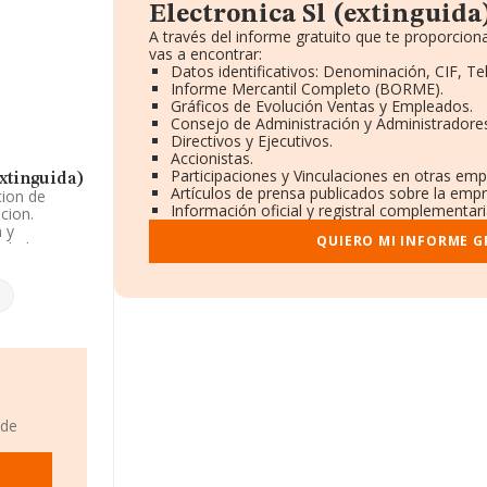
Electronica Sl (extinguida
A través del informe gratuito que te proporci
vas a encontrar:
Datos identificativos: Denominación, CIF, Te
Informe Mercantil Completo (BORME).
Gráficos de Evolución Ventas y Empleados.
Consejo de Administración y Administradore
Directivos y Ejecutivos.
Accionistas.
Participaciones y Vinculaciones en otras emp
xtinguida)
Artículos de prensa publicados sobre la empr
cion de
Información oficial y registral complementari
cion.
 y
QUIERO MI INFORME G
edad
%', cuyo
ión.
 en
or debajo de
ido en
 de
 de
95