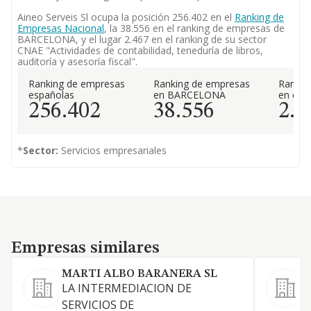
Aineo Serveis Sl ocupa la posición 256.402 en el
Ranking de
Empresas Nacional
, la 38.556 en el ranking de empresas de
BARCELONA, y el lugar 2.467 en el ranking de su sector
CNAE "Actividades de contabilidad, teneduría de libros,
auditoría y asesoría fiscal".
Ranking de empresas
Ranking de empresas
Rankin
españolas
en BARCELONA
en el 
256.402
38.556
2.4
*
Sector:
Servicios empresariales
Empresas similares
Empresas similares
MARTI ALBO BARANERA SL
LA INTERMEDIACION DE
SERVICIOS DE
S