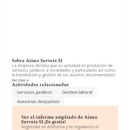
Sobre Aineo Serveis Sl
La empresa declara que su actividad es prestación de
servicios jurídicos a sociedades y particulares así como
la tramitacion y gestión de los asuntos encomendados
en materia civil mercantil, laboral, fiscal y contable. La
Ver más
sociedad está registrada como Sociedad Limitada.
Actividades relacionadas
Tiene CNAE: 6920 - 'Actividades de contabilidad,
Servicios juridicos
Gestion laboral
teneduría de libros, auditoría y asesoría fiscal'. No
realiza actividad de importación y/o exportación.
Asesorias despachos
La plantilla ha crecido un 12% y teniendo en cuenta la
información disponible en INFORMA, ha dispuesto de
un número de empleados por encima de la media de
Ver el informe ampliado de Aineo
sector.
Serveis Sl ¡Es gratis!
Regístrate en eInforma y te regalamos el