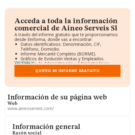
Acceda a toda la información
comercial de Aineo Serveis Sl
A través del informe gratuito que te proporcionamos
desde Einforma, donde vas a encontrar:
Datos identificativos: Denominación, CIF,
Teléfono, Domicilio.
Informe Mercantil Completo (BORME).
Gráficos de Evolución Ventas y Empleados.
Ver más
Consejo de Administración y Administradores.
Directivos y Ejecutivos.
QUIERO MI INFORME GRATUITO
Accionistas.
Participaciones y Vinculaciones en otras empresas.
Artículos de prensa publicados sobre la empresa.
Información oficial y registral complementaria.
Informacion de su página web
Información de su página web
Web
www.aineoserveis.com/
Información general
Razón social