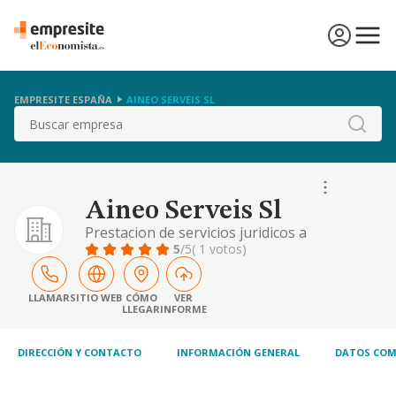
EMPRESITE ESPAÑA
AINEO SERVEIS SL
Buscar
Aineo Serveis Sl
Prestacion de servicios juridicos a
sociedades y particulares asi como la
5
/5
( 1 votos)
tramitacion y gestion de los asuntos
encomendados en materia civil mercantil,
laboral, fiscal y contable.
LLAMAR
SITIO WEB
CÓMO
VER
LLEGAR
INFORME
DIRECCIÓN Y CONTACTO
INFORMACIÓN GENERAL
DATOS COM