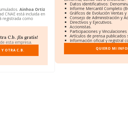
Datos identificativos: Denomina
Informe Mercantil Completo (
cumulados.
Ainhoa Ortiz
Gráficos de Evolución Ventas y
dad CNAE está incluida en
Consejo de Administración y Ad
á registrada como
Directivos y Ejecutivos.
Accionistas.
Participaciones y Vinculacione
Artículos de prensa publicados
a C.b. ¡Es gratis!
Información oficial y registral
 de esta empresa.
QUIERO MI INF
Y OTRA C.B.