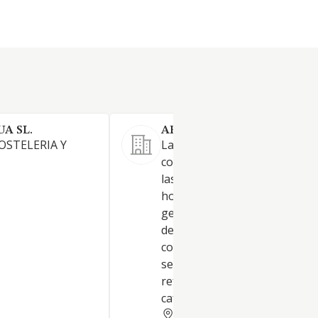
A SL.
ARIMA TALDEA SL.
OSTELERIA Y
La explotación, gestión,
comercialización y desarrollo
las actividades propias de la
hostelería y la restauración e
general, mediante la elabora
de comidas, platos preparado
comida rápida, pizzería y tapa
servicio de bebidas alcohólica
refresco, helados y similares 
cafetería. Etc
GUIPUZCOA