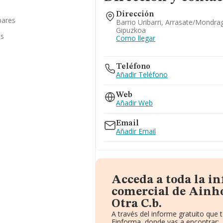
Dirección
bares
Barrio Uribarri, Arrasate/mondra
Gipuzkoa
as
Como llegar
Teléfono
Añadir Teléfono
Web
Añadir Web
Email
Añadir Email
Acceda a toda la i
comercial de Ainho
Otra C.b.
A través del informe gratuito que
Einforma, donde vas a encontrar: