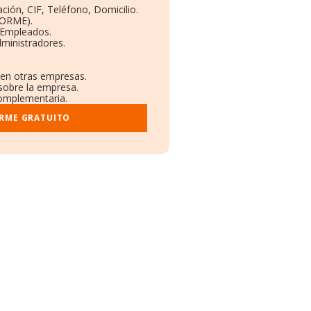
ción, CIF, Teléfono, Domicilio.
BORME).
 Empleados.
ministradores.
s en otras empresas.
 sobre la empresa.
 complementaria.
ORME GRATUITO