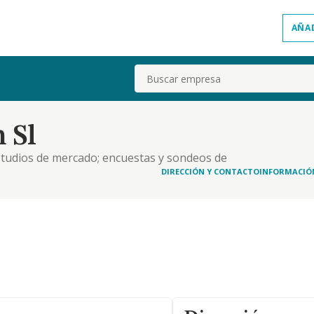
AÑA
Buscar
 Sl
estudios de mercado; encuestas y sondeos de
iva; asesoramiento, organización y tratamiento de
DIRECCIÓN Y CONTACTO
INFORMACIÓ
nto y organización de informática y servicios de