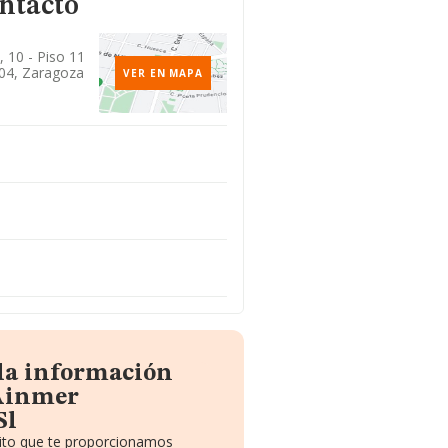
ntacto
 10 - Piso 11
004, Zaragoza
VER EN MAPA
 la información
 Ainmer
Sl
uito que te proporcionamos