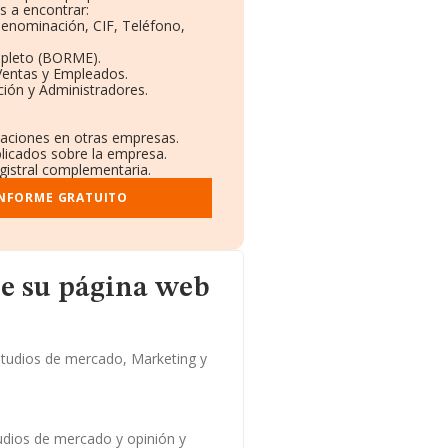
s a encontrar:
 Denominación, CIF, Teléfono,
mpleto (BORME).
Ventas y Empleados.
ión y Administradores.
ulaciones en otras empresas.
blicados sobre la empresa.
egistral complementaria.
INFORME GRATUITO
na web
e su página web
udios de mercado, Marketing y
tudios de mercado y opinión y