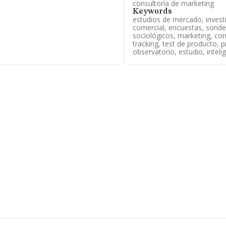
consultoría de marketing
fono 976910242 y el correo
Keywords
www.ainmer.es
.
estudios de mercado, invest
comercial, encuestas, sonde
cuentra en Plaza Aragon
sociológicos, marketing, con
tracking, test de producto, 
observatorio, estudio, intel
tenecientes al sector, a nivel
2024 la media de facturación de
ntrándose la facturación de la
 de la provincia de Zaragoza, en
s han obtenido los 4 millones de
la antigüedad alcanza los 19 años
ción de servicios del área de
 servicios técnicos de
to de la información; consultoría
cios de difus. Se ha posicionado
onado más abajo en el ranking
 al 2023.