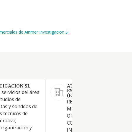
erciales de Ainmer Investigacion Sl
TIGACION SL
AURELIO LALAGUNA VALD
ESTUDIOS DE MERCADO SL
 servicios del área
(EXTINGUIDA)
studios de
REALIZACION DE ESTUDIOS 
tas y sondeos de
MERCADO, ESTUDIOS DE
s técnicos de
OPINION Y DE HABITOS DE
erativa;
COMPRA Y OTROS SERVICIOS
organización y
INDEPENDIENTES DE