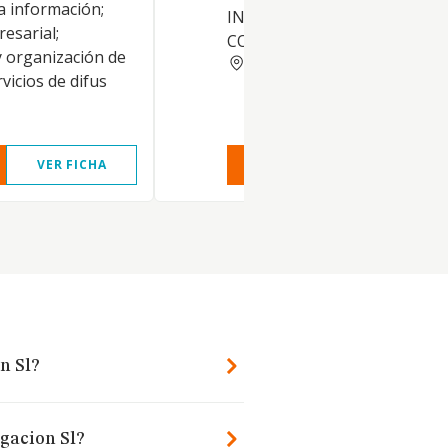
a información;
INFORMACION E INVESTIGA
esarial;
COMERCIAL.
 organización de
ZARAGOZA
vicios de difus
VER FICHA
VER INFORME
VER FIC
n Sl?
igacion Sl?