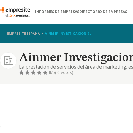
INFORMES DE EMPRESAS
DIRECTORIO DE EMPRESAS
EMPRESITE ESPAÑA
AINMER INVESTIGACION SL
Ainmer Investigacion
La prestación de servicios del área de marketing; 
opinión; servicios técnicos de investigación operat
0
/5
( 0 votos)
la información; consultoría empresarial; asesoramie
difus