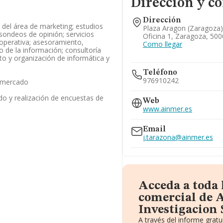
Dirección y co
Dirección
s del área de marketing; estudios
Plaza Aragon (zaragoza),
sondeos de opinión; servicios
Oficina 1, Zaragoza, 50
 operativa; asesoramiento,
Como llegar
o de la información; consultoría
o y organización de informática y
Teléfono
976910242
 mercado
o y realización de encuestas de
Web
www.ainmer.es
Email
j.tarazona@ainmer.es
Acceda a toda
comercial de
Investigacion 
A través del informe grat