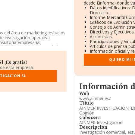
desde Einforma, donde va
Datos identificativos:
Domicilio.
Informe Mercantil Co
Gráficos de Evolución 
Consejo de Administrac
Directivos y Ejecutivos.
os del área de marketing; estudios
Accionistas.
e investigación operativa;
Participaciones y Vinc
sultoría empresarial;
Artículos de prensa pu
s. La empresa es una Sociedad
Información oficial y r
o de mercado y realización de
a no tiene actividad en mercados
QUIERO MI 
 ¡Es gratis!
 de esta empresa.
 1%.
TIGACION SL
do a los niveles de facturación
Informacion de su pági
4 puestos en el ranking sectorial,
Información d
guientes empresas del sector:
Web
ieros S.L
; sin embargo, éstas
www.ainmer.es/
nto de Empresas Gespesa S.L
Titulo
nal, se ha posicionado 31.571
AINMER INVESTIGACIÓN. Est
lista de empresas mejor
Opinión
os Contables y de Gestión
Cabecera
ompañías:
Frialrama S.L
y
AINMER Investigacion
ido 575 puestos en el ranking
Descripción
Investigación comercial, es