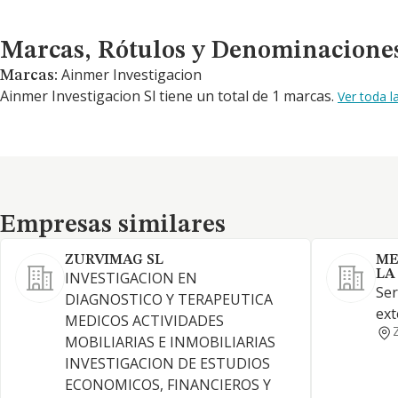
Marcas, Rótulos y Denominaciones Comerciales
Marcas, Rótulos y Denominacione
Ainmer Investigacion
Marcas:
Ainmer Investigacion Sl tiene un total de 1 marcas.
Ver toda l
Empresas similares
Empresas similares
ZURVIMAG SL
ME
LA
INVESTIGACION EN
Ser
DIAGNOSTICO Y TERAPEUTICA
ext
MEDICOS ACTIVIDADES
MOBILIARIAS E INMOBILIARIAS
INVESTIGACION DE ESTUDIOS
ECONOMICOS, FINANCIEROS Y