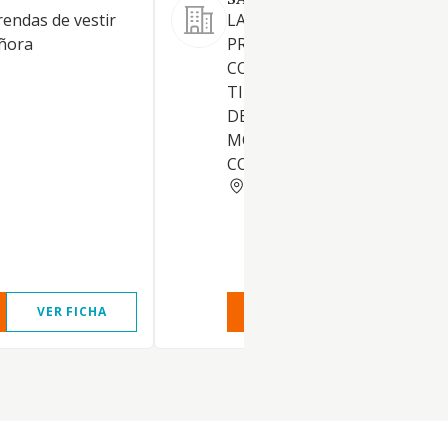
SANTIAGO BANDRES SL
rendas de vestir
LA CREACION, DISEÑO,
eñora
PRODUCCION Y
COMERCIALIZACION DE TO
TIPO DE ARTICULOS TEXTILE
DEL VESTIR, DE ARTICULOS 
MODA Y DE TODOS SUS
COMPLEMENTOS
MADRID
VER FICHA
VER INFORME
VER FIC