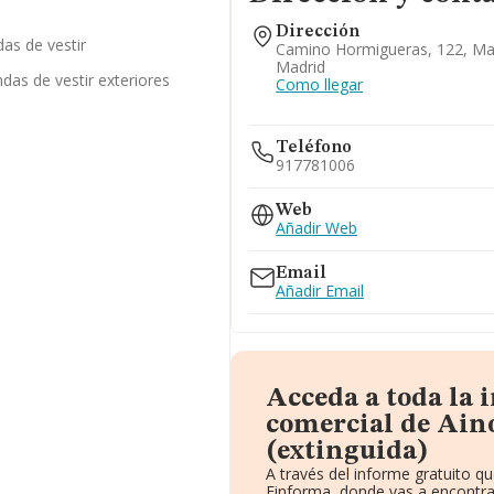
Dirección
as de vestir
Camino Hormigueras, 122, Mad
Madrid
das de vestir exteriores
Como llegar
Teléfono
917781006
Web
Añadir Web
Email
Añadir Email
Acceda a toda la
comercial de Aino
(extinguida)
A través del informe gratuito 
Einforma, donde vas a encontra