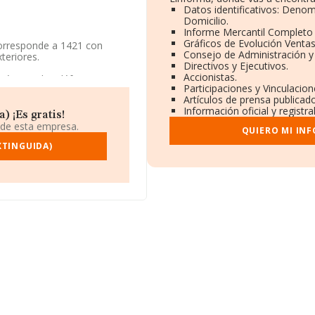
Datos identificativos: Denom
Domicilio.
Informe Mercantil Completo
Gráficos de Evolución Venta
orresponde a 1421 con
Consejo de Administración y
teriores.
Directivos y Ejecutivos.
Accionistas.
l número de teléfono
Participaciones y Vinculacio
Artículos de prensa publicad
Información oficial y registr
11686, tiene su domicilio
) ¡Es gratis!
 122, (28031), en el
 de esta empresa.
QUIERO MI IN
XTINGUIDA)
rtenecientes al sector, la
uros y el promedio de la
29 mil euros. Respecto a la
de datos INFORMA constan
nes de euros. Por último,
presa, los empleados de media
s.