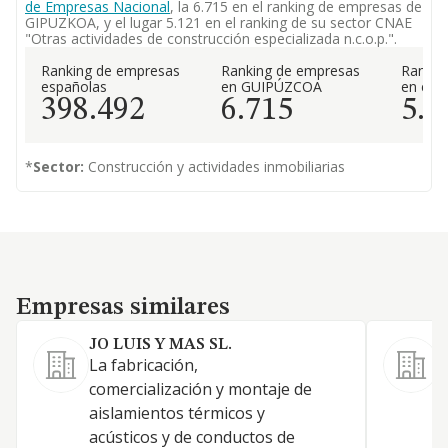
de Empresas Nacional
, la 6.715 en el ranking de empresas de
GIPUZKOA, y el lugar 5.121 en el ranking de su sector CNAE
"Otras actividades de construcción especializada n.c.o.p.".
Ranking de empresas
Ranking de empresas
Rankin
españolas
en GUIPÚZCOA
en el 
398.492
6.715
5.1
*
Sector:
Construcción y actividades inmobiliarias
Empresas similares
Empresas similares
JO LUIS Y MAS SL.
La fabricación,
A
comercialización y montaje de
e
aislamientos térmicos y
a
acústicos y de conductos de
c