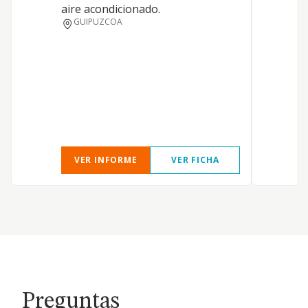
aire acondicionado.
a
GUIPUZCOA
t
e
i
g
d
e
c
VER INFORME
VER FICHA
Preguntas