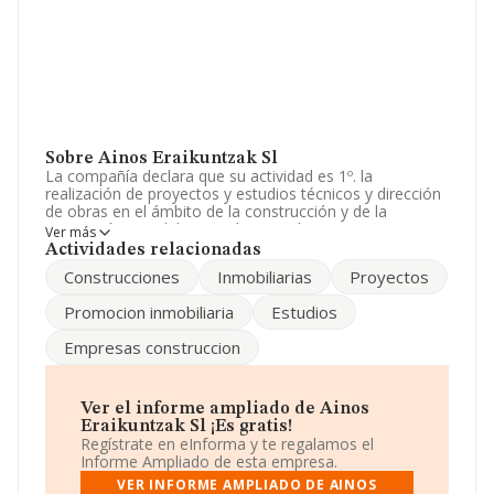
Sobre Ainos Eraikuntzak Sl
La compañía declara que su actividad es 1º. la
realización de proyectos y estudios técnicos y dirección
de obras en el ámbito de la construcción y de la
promoción inmobiliaria, así como el asesoramiento a
Ver más
las empresas de dichos sectores de actividad. 2º. la
Actividades relacionadas
realización de trabajos de construcción en general, etc.
Construcciones
Inmobiliarias
Proyectos
La sociedad está inscrita en el Registro Mercantil como
Sociedad Limitada. Clasifica su actividad CNAE como
Promocion inmobiliaria
Estudios
'Otras actividades de construcción especializada
n.c.o.p.', código 4399. La compañía no tiene actividad en
Empresas construccion
mercados exteriores.
Acerca de los empleados, ha contado con una
reducción del 90% y teniendo en cuenta la información
Ver el informe ampliado de Ainos
a disposición de INFORMA, ha contado con un número
Eraikuntzak Sl ¡Es gratis!
de empleados inferior a la media de sector.
Regístrate en eInforma y te regalamos el
Informe Ampliado de esta empresa.
Acerca de la información disponible en INFORMA sobre
VER INFORME AMPLIADO DE AINOS
los distintos rankings: la empresa ha caído 355 puestos