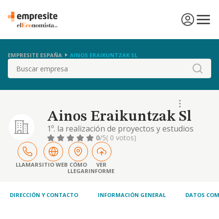
EMPRESITE ESPAÑA
AINOS ERAIKUNTZAK SL
Buscar
Ainos Eraikuntzak Sl
1º. la realización de proyectos y estudios
técnicos y dirección de obras en el ámbito de
0
/5
( 0 votos)
la construcción y de la promoción
inmobiliaria, así como el asesoramiento a las
empresas de dichos sectores de actividad. 2º.
LLAMAR
SITIO WEB
CÓMO
VER
LLEGAR
INFORME
la realización de trabajos de construcción en
general, etc
DIRECCIÓN Y CONTACTO
INFORMACIÓN GENERAL
DATOS COM