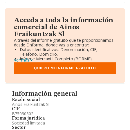
Acceda a toda la información
comercial de Ainos
Eraikuntzak Sl
A través del informe gratuito que te proporcionamos
desde Einforma, donde vas a encontrar:
Datos identificativos: Denominación, CIF,
Teléfono, Domicilio.
Informe Mercantil Completo (BORME).
Ver más
Gráficos de Evolución Ventas y Empleados.
Consejo de Administración y Administradores.
QUIERO MI INFORME GRATUITO
Directivos y Ejecutivos.
Accionistas.
Participaciones y Vinculaciones en otras empresas.
Artículos de prensa publicados sobre la empresa.
Información oficial y registral complementaria.
Información general
Razón social
Ainos Eraikuntzak Sl
CIF
B75030502
Forma jurídica
Sociedad limitada
Sector