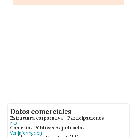
sobre 26.323 compañías, a nivel nacional la facturación
asciende a 11.946 millones de euros y se calcula un
promedio de facturación de 453 mil euros entre todas
las compañías. En cuanto a la información relativa a la
provincia de Sevilla, en la base de datos INFORMA
constan 1067 empresas, cuyas ventas han alcanzado
los 176 millones de euros. Con el fin de ampliar la
información relativa a las compañías, la antigüedad
desde la constitución es de 18 años. La media de
empleados es de 4.
Datos comerciales
Estructura corporativa - Participaciones
NO
Contratos Públicos Adjudicados
Ver Información