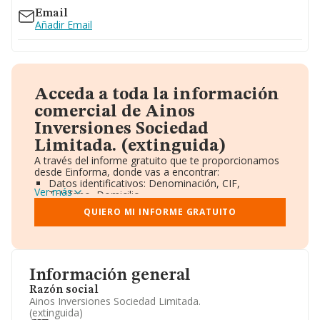
Email
Añadir Email
Acceda a toda la información
comercial de Ainos
Inversiones Sociedad
Limitada. (extinguida)
A través del informe gratuito que te proporcionamos
desde Einforma, donde vas a encontrar:
Datos identificativos: Denominación, CIF,
Ver más
Teléfono, Domicilio.
Informe Mercantil Completo (BORME).
QUIERO MI INFORME GRATUITO
Gráficos de Evolución Ventas y Empleados.
Consejo de Administración y Administradores.
Directivos y Ejecutivos.
Accionistas.
Participaciones y Vinculaciones en otras empresas.
Información general
Artículos de prensa publicados sobre la empresa.
Información oficial y registral complementaria.
Razón social
Ainos Inversiones Sociedad Limitada.
(extinguida)