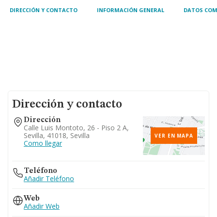
DIRECCIÓN Y CONTACTO
INFORMACIÓN GENERAL
DATOS COM
Dirección y contacto
Dirección
Calle Luis Montoto, 26 - Piso 2 A,
Sevilla, 41018, Sevilla
VER EN MAPA
Como llegar
Teléfono
Añadir Teléfono
Web
Añadir Web