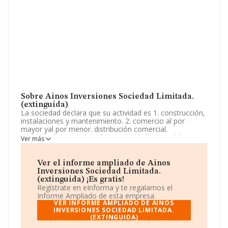
Sobre Ainos Inversiones Sociedad Limitada.
(extinguida)
La sociedad declara que su actividad es 1. construcción,
instalaciones y mantenimiento. 2. comercio al por
mayor yal por menor. distribución comercial.
importación y exportación. 3. actividades inmobiliarias.
Ver más
4. actividades profesionales. La empresa es una
Sociedad Limitada. La actividad de referencia CNAE
corresponde a '%cnae%', cuyo Código es 7499. La
Ver el informe ampliado de Ainos
compañía no tiene actividad en mercados exteriores.
Inversiones Sociedad Limitada.
(extinguida) ¡Es gratis!
La sociedad española
Ainos Inversiones Sociedad
Regístrate en eInforma y te regalamos el
Limitada. (extinguida)
, con NIF B90057035, tiene
Informe Ampliado de esta empresa.
domicilio fiscal en Calle Luis Montoto núm. 26 Piso 2 A,
VER INFORME AMPLIADO DE AINOS
(41018), Sevilla, Andalucía.
INVERSIONES SOCIEDAD LIMITADA.
(EXTINGUIDA)
En base a la información de la que dispone INFORMA