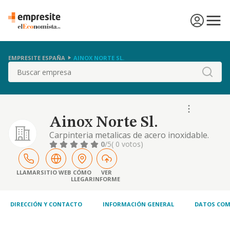
EMPRESITE ESPAÑA
AINOX NORTE SL.
Buscar
Ainox Norte Sl.
Carpinteria metalicas de acero inoxidable.
0
/5
( 0 votos)
LLAMAR
SITIO WEB
CÓMO
VER
LLEGAR
INFORME
DIRECCIÓN Y CONTACTO
INFORMACIÓN GENERAL
DATOS COM