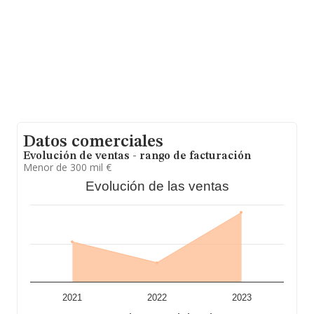
en 2023 la media de facturación de ventas entre todas
las compañías alcanza los 383 mil euros. Para aportar
ulterior información de interés en el ámbito sectorial, la
media de antigüedad desde la constitución es de 21
años. Los empleados de media son 3.
Datos comerciales
Evolución de ventas - rango de facturación
Menor de 300 mil €
Evolución de las ventas
2021
2022
2023