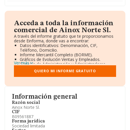
Acceda a toda la información
comercial de Ainox Norte Sl.
A través del informe gratuito que te proporcionamos
desde Einforma, donde vas a encontrar:
Datos identificativos: Denominación, CIF,
Teléfono, Domicilio.
Informe Mercantil Completo (BORME).
Gráficos de Evolución Ventas y Empleados.
Ver más
Consejo de Administración y Administradores.
Directivos y Ejecutivos.
QUIERO MI INFORME GRATUITO
Accionistas.
Participaciones y Vinculaciones en otras empresas.
Artículos de prensa publicados sobre la empresa.
Información oficial y registral complementaria.
Información general
Razón social
Ainox Norte Sl.
CIF
B09561887
Forma jurídica
Sociedad limitada