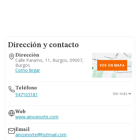
Dirección y contacto
Dirección
Calle Paramo, 11, Burgos, 09007,
Burgos
VER EN MAPA
Como llegar
Teléfono
Ver más
947103181
626...
Web
Ver teléfono 626...
www.ainoxnorte.com
947298956
638...
Email
Ver teléfono 638...
ainoxnorte@hotmail.com