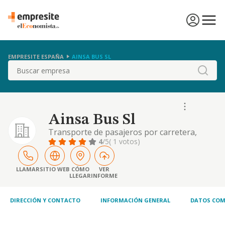
EMPRESITE ESPAÑA
AINSA BUS SL
Buscar
Ainsa Bus Sl
Transporte de pasajeros por carretera,
nacionales e internacionales.
4
/5
( 1 votos)
LLAMAR
SITIO WEB
CÓMO
VER
LLEGAR
INFORME
DIRECCIÓN Y CONTACTO
INFORMACIÓN GENERAL
DATOS COM