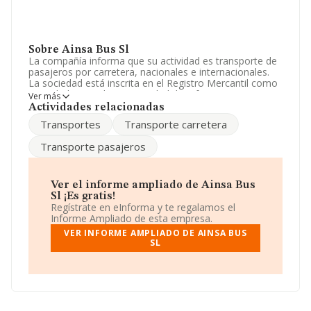
Sobre Ainsa Bus Sl
La compañía informa que su actividad es transporte de
pasajeros por carretera, nacionales e internacionales.
La sociedad está inscrita en el Registro Mercantil como
Sociedad Limitada. La actividad de referencia CNAE
Ver más
corresponde a 'Otros tipos de transporte terrestre de
Actividades relacionadas
pasajeros n.c.o.p.', cuyo Código es 4939. La empresa no
Transportes
Transporte carretera
tiene actividad en mercados exteriores.
Transporte pasajeros
La plantilla ha crecido un 33% y atendiendo a los datos
disponibles en INFORMA, el número de empleados de la
compañía ha estado por debajo de la media de sector.
Ver el informe ampliado de Ainsa Bus
La compañía
Ainsa Bus S.L
, con número de
Sl ¡Es gratis!
identificación fiscal B80586142, se encuentra en Calle
Regístrate en eInforma y te regalamos el
Mar Negro núm. 4 1 C, (28033), Madrid, Madrid.
Informe Ampliado de esta empresa.
VER INFORME AMPLIADO DE AINSA BUS
Con los datos a disposición de INFORMA sobre 3.041
SL
empresas pertenecientes al sector, en el ámbito
nacional la facturación alcanza la cifra de 3.882 millones
de euros y la media entre todas las compañías es de 1
millón de euros de ventas en 2021. Teniendo en cuenta
la información sobre Madrid, en la base de datos
INFORMA constan 565 empresas, cuyas ventas en 2021