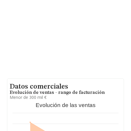
han alcanzado los 1.267 millones de euros. Finalmente,
para completar los datos de sector, en 2021, la media
de empleados es de 12; la antigüedad desde la
constitución es de 24 años.
Datos comerciales
Evolución de ventas - rango de facturación
Menor de 300 mil €
Evolución de las ventas