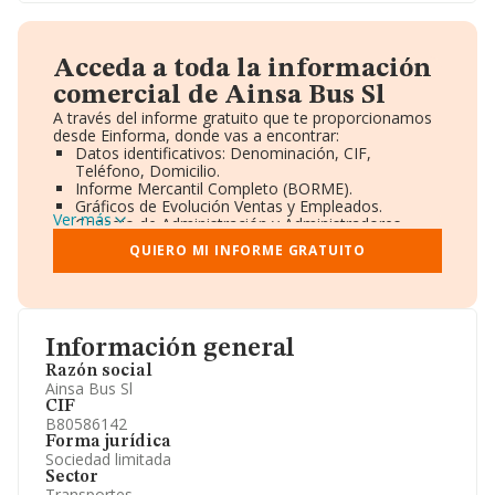
Acceda a toda la información
comercial de Ainsa Bus Sl
A través del informe gratuito que te proporcionamos
desde Einforma, donde vas a encontrar:
Datos identificativos: Denominación, CIF,
Teléfono, Domicilio.
Informe Mercantil Completo (BORME).
Gráficos de Evolución Ventas y Empleados.
Ver más
Consejo de Administración y Administradores.
Directivos y Ejecutivos.
QUIERO MI INFORME GRATUITO
Accionistas.
Participaciones y Vinculaciones en otras empresas.
Artículos de prensa publicados sobre la empresa.
Información oficial y registral complementaria.
Información general
Razón social
Ainsa Bus Sl
CIF
B80586142
Forma jurídica
Sociedad limitada
Sector
Transportes