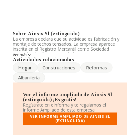
Sobre Ainsis Sl (extinguida)
La empresa declara que su actividad es fabricación y
montaje de techos tensados. La empresa aparece
inscrita en el Registro Mercantil como Sociedad
Limitada. Clasifica su actividad CNAE como 'Otras
Ver más
actividades de construcción especializada n.c.o.p.',
Actividades relacionadas
código 4399. La sociedad no tiene actividad en
Hogar
Construcciones
Reformas
mercados exteriores.
Albanileria
Es posible ponerse en contacto con la empresa a través
del teléfono 916683281 y su email es
ainsi@ainsi.com
.
Puedes consultar su página web aquí:
www.ainsis.com
.
Ver el informe ampliado de Ainsis Sl
La empresa
Ainsis S.L (extinguida)
, NIF B80857386,
(extinguida) ¡Es gratis!
tiene domicilio fiscal en Calle Del Guadiana núm. 39,
Regístrate en eInforma y te regalamos el
(28840), Mejorada Del Campo, Madrid.
Informe Ampliado de esta empresa.
VER INFORME AMPLIADO DE AINSIS SL
En base a la información de la que dispone INFORMA
(EXTINGUIDA)
sobre 41.135 compañías, a nivel nacional la facturación
asciende a 15.864 millones de euros y en 2023 la media
de facturación de ventas entre todas las compañías
alcanza los 385 mil euros. En cuanto a la información