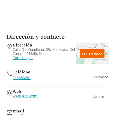
Dirección y contacto
Dirección
Calle Del Guadiana, 39, Mejorada Del
Campo, 28840, Madrid
VER EN MAPA
Como llegar
Teléfono
Ver más
916683281
696...
Web
Ver teléfono 696...
www.ainsi.com
Ver más
916683283
916683493
www.ainsis.com
Email