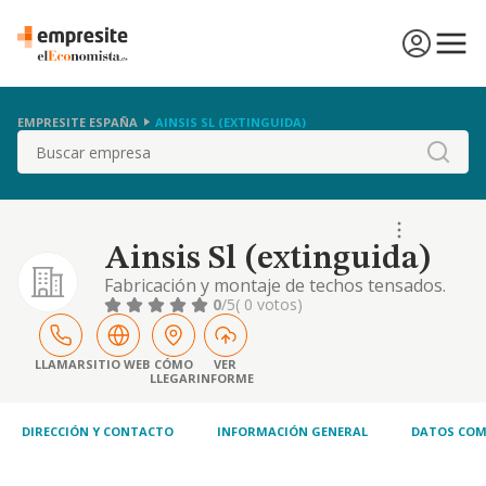
EMPRESITE ESPAÑA
AINSIS SL (EXTINGUIDA)
Buscar
Ainsis Sl (extinguida)
Fabricación y montaje de techos tensados.
0
/5
( 0 votos)
LLAMAR
SITIO WEB
CÓMO
VER
LLEGAR
INFORME
DIRECCIÓN Y CONTACTO
INFORMACIÓN GENERAL
DATOS COM