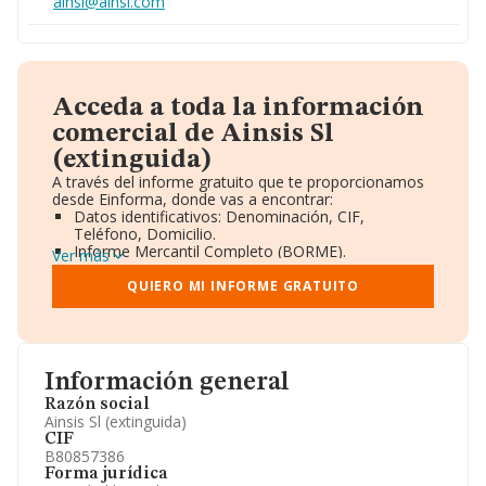
ainsi@ainsi.com
Acceda a toda la información
comercial de Ainsis Sl
(extinguida)
A través del informe gratuito que te proporcionamos
desde Einforma, donde vas a encontrar:
Datos identificativos: Denominación, CIF,
Teléfono, Domicilio.
Informe Mercantil Completo (BORME).
Ver más
Gráficos de Evolución Ventas y Empleados.
Consejo de Administración y Administradores.
QUIERO MI INFORME GRATUITO
Directivos y Ejecutivos.
Accionistas.
Participaciones y Vinculaciones en otras empresas.
Artículos de prensa publicados sobre la empresa.
Información oficial y registral complementaria.
Información general
Razón social
Ainsis Sl (extinguida)
CIF
B80857386
Forma jurídica