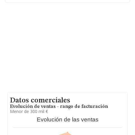
relativa a la provincia de Madrid, en la base de datos de
INFORMA aparecen 9102 empresas, con ventas en el
año 2023 de 7.046 millones de euros. Como
información adicional de interés, la antigüedad alcanza
los 16 años desde la constitución. La media de
empleados es de 3.
Datos comerciales
Evolución de ventas - rango de facturación
Menor de 300 mil €
Evolución de las ventas