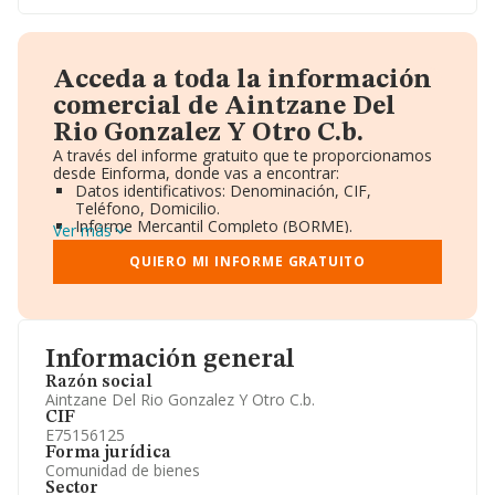
Acceda a toda la información
comercial de Aintzane Del
Rio Gonzalez Y Otro C.b.
A través del informe gratuito que te proporcionamos
desde Einforma, donde vas a encontrar:
Datos identificativos: Denominación, CIF,
Teléfono, Domicilio.
Informe Mercantil Completo (BORME).
Ver más
Gráficos de Evolución Ventas y Empleados.
Consejo de Administración y Administradores.
QUIERO MI INFORME GRATUITO
Directivos y Ejecutivos.
Accionistas.
Participaciones y Vinculaciones en otras empresas.
Artículos de prensa publicados sobre la empresa.
Información oficial y registral complementaria.
Información general
Razón social
Aintzane Del Rio Gonzalez Y Otro C.b.
CIF
E75156125
Forma jurídica
Comunidad de bienes
Sector