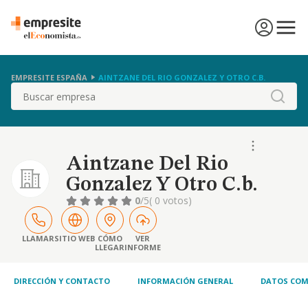
EMPRESITE ESPAÑA
AINTZANE DEL RIO GONZALEZ Y OTRO C.B.
Buscar
Aintzane Del Rio
Gonzalez Y Otro C.b.
0
/5
( 0 votos)
LLAMAR
SITIO WEB
CÓMO
VER
LLEGAR
INFORME
DIRECCIÓN Y CONTACTO
INFORMACIÓN GENERAL
DATOS COM