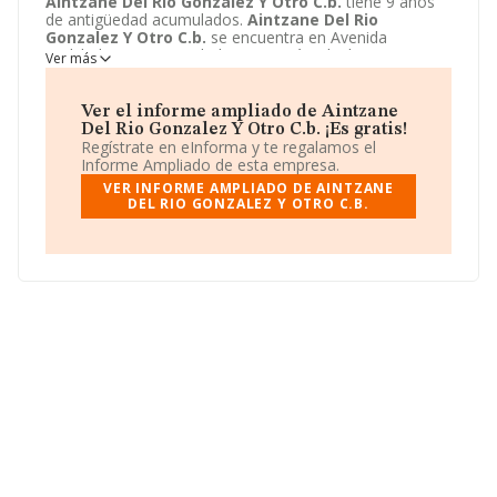
Aintzane Del Rio Gonzalez Y Otro C.b.
tiene 9 años
de antigüedad acumulados.
Aintzane Del Rio
Gonzalez Y Otro C.b.
se encuentra en Avenida
Jaizkibel, 30. Su actividad CNAE está incluida en 5630 -
Ver más
Servicios de bebidas.
Aintzane Del Rio Gonzalez Y
Otro C.b.
está registrada como Comunidad de bienes.
Ver el informe ampliado de Aintzane
Del Rio Gonzalez Y Otro C.b. ¡Es gratis!
Regístrate en eInforma y te regalamos el
Informe Ampliado de esta empresa.
VER INFORME AMPLIADO DE AINTZANE
DEL RIO GONZALEZ Y OTRO C.B.