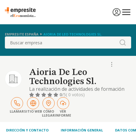
EMPRESITE ESPAÑA
AIORIA DE LEO TECHNOLOGIES SL.
Buscar
Aioria De Leo
Technologies Sl.
La realización de actividades de formación
profesional, técnica y empresarial, tanto
0
/5
( 0 votos)
presencial como online, como a distancia,
incluyendo la organización de cursos,
talleres, seminarios y eventos educativos,
LLAMAR
SITIO WEB
CÓMO
VER
LLEGAR
INFORME
con medios propios o a través de la
contratación con terceros, con código 8559.
DIRECCIÓN Y CONTACTO
INFORMACIÓN GENERAL
DATOS COM