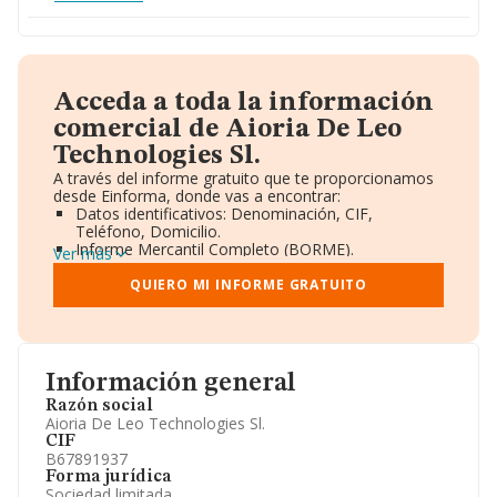
Acceda a toda la información
comercial de Aioria De Leo
Technologies Sl.
A través del informe gratuito que te proporcionamos
desde Einforma, donde vas a encontrar:
Datos identificativos: Denominación, CIF,
Teléfono, Domicilio.
Informe Mercantil Completo (BORME).
Ver más
Gráficos de Evolución Ventas y Empleados.
Consejo de Administración y Administradores.
QUIERO MI INFORME GRATUITO
Directivos y Ejecutivos.
Accionistas.
Participaciones y Vinculaciones en otras empresas.
Artículos de prensa publicados sobre la empresa.
Información oficial y registral complementaria.
Información general
Razón social
Aioria De Leo Technologies Sl.
CIF
B67891937
Forma jurídica
Sociedad limitada