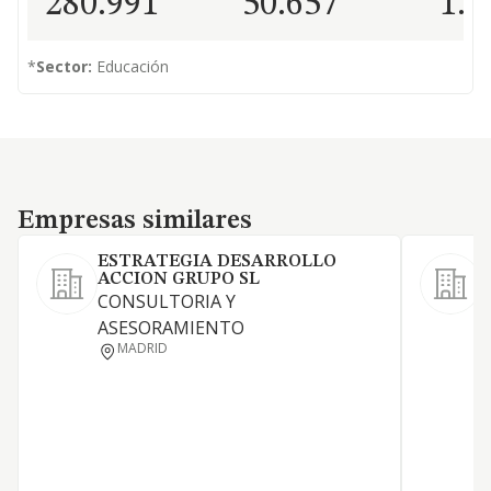
280.991
50.657
1.4
*
Sector:
Educación
Empresas similares
Empresas similares
ESTRATEGIA DESARROLLO
ACCION GRUPO SL
CONSULTORIA Y
ASESORAMIENTO
MADRID
N
Y
A