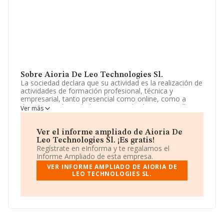
Sobre Aioria De Leo Technologies Sl.
La sociedad declara que su actividad es la realización de
actividades de formación profesional, técnica y
empresarial, tanto presencial como online, como a
distancia, incluyendo la organización de cursos, talleres,
Ver más
seminarios y eventos educativos, con medios propios o
a través de la contratación con terceros, con código
8559. La sociedad está inscrita en el Registro Mercantil
Ver el informe ampliado de Aioria De
como Sociedad Limitada. Su CNAE corresponde a 8559
Leo Technologies Sl. ¡Es gratis!
con código 'Otra educación n.c.o.p.'. No realiza actividad
Regístrate en eInforma y te regalamos el
de importación y/o exportación.
Informe Ampliado de esta empresa.
VER INFORME AMPLIADO DE AIORIA DE
Respecto al rendimiento de
Aioria de Leo
LEO TECHNOLOGIES SL.
Technologies S.L
en 2024, comparado con el año
anterior, ha experimentado un descenso del 27% en las
ventas.
Dentro del ranking de empresas elaborado por
INFORMA, atendiendo a los niveles de facturación de la