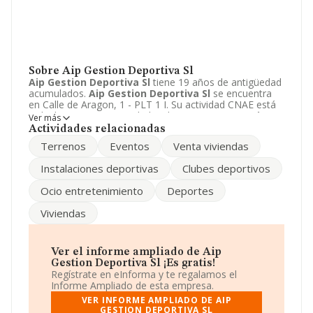
Sobre Aip Gestion Deportiva Sl
Aip Gestion Deportiva Sl
tiene 19 años de antigüedad
acumulados.
Aip Gestion Deportiva Sl
se encuentra
en Calle de Aragon, 1 - PLT 1 I. Su actividad CNAE está
incluida en 9319 - Actividades deportivas n.c.o.p..
Aip
Ver más
Gestion Deportiva Sl
está registrada como Sociedad
Actividades relacionadas
limitada. Las ventas de esta empresa se enmarcan en el
Terrenos
Eventos
Venta viviendas
rango Menor de 300 mil €.
Instalaciones deportivas
Clubes deportivos
Ocio entretenimiento
Deportes
Viviendas
Ver el informe ampliado de Aip
Gestion Deportiva Sl ¡Es gratis!
Regístrate en eInforma y te regalamos el
Informe Ampliado de esta empresa.
VER INFORME AMPLIADO DE AIP
GESTION DEPORTIVA SL