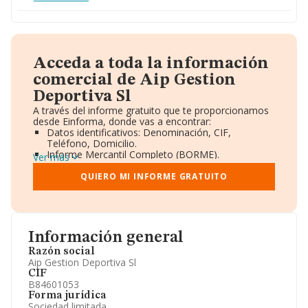
Acceda a toda la información
comercial de Aip Gestion
Deportiva Sl
A través del informe gratuito que te proporcionamos
desde Einforma, donde vas a encontrar:
Datos identificativos: Denominación, CIF,
Teléfono, Domicilio.
Informe Mercantil Completo (BORME).
Ver más
Gráficos de Evolución Ventas y Empleados.
Consejo de Administración y Administradores.
QUIERO MI INFORME GRATUITO
Directivos y Ejecutivos.
Accionistas.
Participaciones y Vinculaciones en otras empresas.
Artículos de prensa publicados sobre la empresa.
Información oficial y registral complementaria.
Información general
Razón social
Aip Gestion Deportiva Sl
CIF
B84601053
Forma jurídica
Sociedad limitada