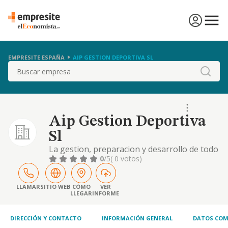
EMPRESITE ESPAÑA
AIP GESTION DEPORTIVA SL
Buscar
Aip Gestion Deportiva
Sl
La gestion, preparacion y desarrollo de todo
tipo de eventos deportivos, clubes, tanto
0
/5
( 0 votos)
publicos como privados e instalaciones
deportivas. la compra, venta, promocion y
alquiler de terrenos, viviendas, locales y
LLAMAR
SITIO WEB
CÓMO
VER
LLEGAR
INFORME
naves com
DIRECCIÓN Y CONTACTO
INFORMACIÓN GENERAL
DATOS COM