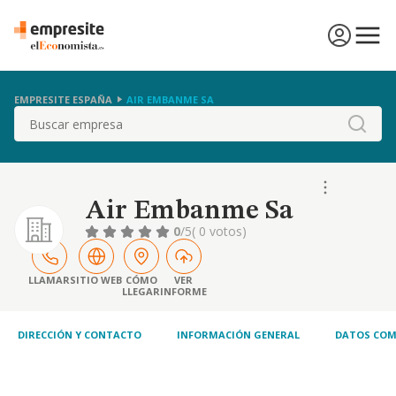
EMPRESITE ESPAÑA
AIR EMBANME SA
Buscar
Air Embanme Sa
0
/5
( 0 votos)
LLAMAR
SITIO WEB
CÓMO
VER
LLEGAR
INFORME
DIRECCIÓN Y CONTACTO
INFORMACIÓN GENERAL
DATOS COM