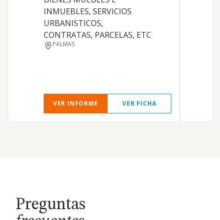
INMUEBLES, SERVICIOS
P
URBANISTICOS,
CONTRATAS, PARCELAS, ETC
C
PALMAS
VER INFORME
VER FICHA
Preguntas