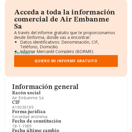
Acceda a toda la información
comercial de Air Embanme
Sa
A través del informe gratuito que te proporcionamos
desde Einforma, donde vas a encontrar:
Datos identificativos: Denominación, CIF,
Teléfono, Domicilio.
Informe Mercantil Completo (BORME).
Ver más
Gráficos de Evolución Ventas y Empleados.
Consejo de Administración y Administradores.
QUIERO MI INFORME GRATUITO
Directivos y Ejecutivos.
Accionistas.
Participaciones y Vinculaciones en otras empresas.
Artículos de prensa publicados sobre la empresa.
Información oficial y registral complementaria.
Información general
Razón social
Air Embanme Sa
CIF
A19036169
Forma jurídica
Sociedad anónima
Fecha de constitución
18-1-1989
Fecha último cambio