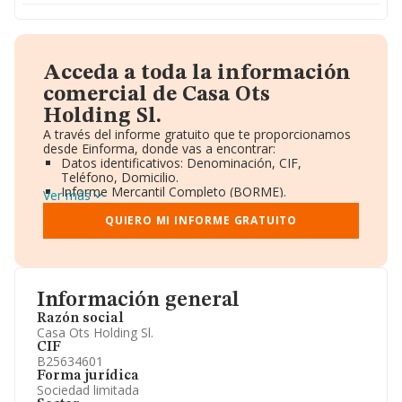
Acceda a toda la información
comercial de Casa Ots
Holding Sl.
A través del informe gratuito que te proporcionamos
desde Einforma, donde vas a encontrar:
Datos identificativos: Denominación, CIF,
Teléfono, Domicilio.
Informe Mercantil Completo (BORME).
Ver más
Gráficos de Evolución Ventas y Empleados.
Consejo de Administración y Administradores.
QUIERO MI INFORME GRATUITO
Directivos y Ejecutivos.
Accionistas.
Participaciones y Vinculaciones en otras empresas.
Artículos de prensa publicados sobre la empresa.
Información oficial y registral complementaria.
Información general
Razón social
Casa Ots Holding Sl.
CIF
B25634601
Forma jurídica
Sociedad limitada