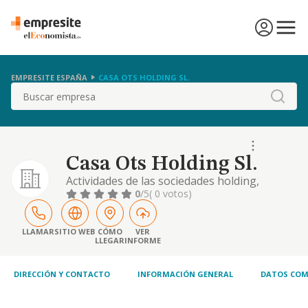
EMPRESITE ESPAÑA
CASA OTS HOLDING SL.
Buscar
Casa Ots Holding Sl.
Actividades de las sociedades holding,
principalmente apoyo a las empresas del
0
/5
( 0 votos)
grupo.
LLAMAR
SITIO WEB
CÓMO
VER
LLEGAR
INFORME
DIRECCIÓN Y CONTACTO
INFORMACIÓN GENERAL
DATOS COM