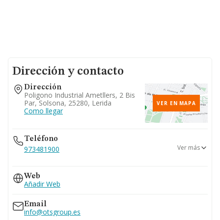
Dirección y contacto
Dirección
Poligono Industrial Ametllers, 2 Bis
Par, Solsona, 25280, Lerida
VER EN MAPA
Como llegar
Teléfono
Ver más
973481900
902883083
Web
Añadir Web
Email
info@otsgroup.es