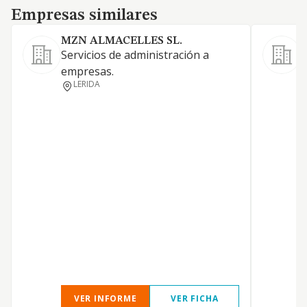
Empresas similares
Empresas similares
MZN ALMACELLES SL.
E
Servicios de administración a
1
empresas.
d
LERIDA
d
a
s
m
c
p
c
g
p
p
VER INFORME
VER FICHA