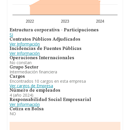
En definitiva, la actividad de
Casa Ots Holding S.L
es
actividades de las sociedades holding, principalmente
apoyo a las empresas del grupo. Se ha posicionado más
abajo en el ranking de sectores frente al 2023. Frente al
2023, en el ranking nacional, de todas las empresas en
2022
2023
2024
España, la empresa ha retrocedido.
Estructura corporativa - Participaciones
SI
Contratos Públicos Adjudicados
Ver Información
Incidencias de Fuentes Públicas
Ver Información
Operaciones Internacionales
No constan
Grupo Sector
Intermediación financiera
Cargos
Encontrados 10 cargos en esta empresa
Ver cargos de Empresa
Número de empleados
4 (año 2024)
Responsabilidad Social Empresarial
Ver Información
Cotiza en Bolsa
NO