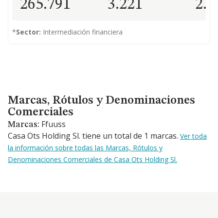
265.791
3.221
2.4
*
Sector:
Intermediación financiera
Marcas, Rótulos y Denominaciones Comerciales
Marcas, Rótulos y Denominaciones
Comerciales
Ffuuss
Marcas:
Casa Ots Holding Sl. tiene un total de 1 marcas.
Ver toda
la información sobre todas las Marcas, Rótulos y
Denominaciones Comerciales de Casa Ots Holding Sl.