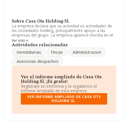
Sobre Casa Ots Holding Sl.
La empresa declara que su actividad es actividades de
las sociedades holding, principalmente apoyo a las
empresas del grupo. La empresa aparece inscrita en el
Registro Mercantil como Sociedad Limitada. La
Ver más
actividad de referencia CNAE corresponde a '%cnae%',
Actividades relacionadas
cuyo Código es 6421. La sociedad no tiene actividad en
Inmobiliarias
Fincas
Administracion
mercados exteriores.
Asesorias despachos
Ha tenido el mismo número de empleados y atendiendo
a los datos disponibles en INFORMA, ese número ha
estado por encima de la media de sector.
Ver el informe ampliado de Casa Ots
Dentro del ranking de empresas elaborado por
Holding Sl. ¡Es gratis!
INFORMA, atendiendo a los niveles de facturación,
Regístrate en eInforma y te regalamos el
podemos decir de la compañía que: frente al año 2023,
Informe Ampliado de esta empresa.
la compañía se ha posicionado 974 puestos por debajo
VER INFORME AMPLIADO DE CASA OTS
en el ranking sectorial, pasando del 1.456 al 2.430. En el
HOLDING SL.
ranking del sector, delante de la empresa están
compañías como, por ejemplo:
Spirogear S.L
y
Sofmat Investment Partners S.L
; en cambio, el
ranking coloca la empresa antes de
Grupo Comunidad
Zulux S.L
y
Gimetruc 1920 Sociedad Limitada
. En el
ranking nacional, ha bajado 111.283 puestos, pasando