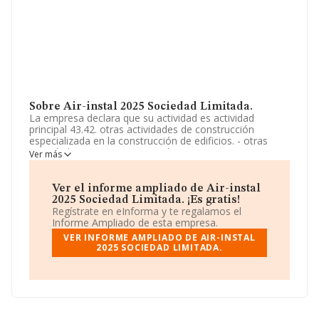
Sobre Air-instal 2025 Sociedad Limitada.
La empresa declara que su actividad es actividad
principal 43.42. otras actividades de construcción
especializada en la construcción de edificios. - otras
actividades. 46.39. comercio al por mayor, no
Ver más
especializado, de productos alimenticios, bebidas y
tabaco. 47.11. comercio al por menor no especializado
con predominio de productos a. La sociedad está
Ver el informe ampliado de Air-instal
registrada como Sociedad Limitada. La actividad de
2025 Sociedad Limitada. ¡Es gratis!
referencia CNAE corresponde a 'Otras actividades de
Regístrate en eInforma y te regalamos el
construcción especializada n.c.o.p.', cuyo Código es
Informe Ampliado de esta empresa.
4399. No realiza actividad de importación y/o
VER INFORME AMPLIADO DE AIR-INSTAL
exportación.
2025 SOCIEDAD LIMITADA.
La sociedad
Air-instal 2025 Sociedad Limitada
, NIF
B23893209, está situada en Calle Tomas Breton núm. 7
1 K, (50005), en el municipio de Zaragoza, Aragón.
En base a la información de la que dispone INFORMA