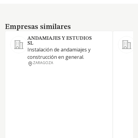
Empresas similares
Empresas similares
ANDAMIAJES Y ESTUDIOS
SL
S
Instalación de andamiajes y
A
construcción en general.
a
ZARAGOZA
i