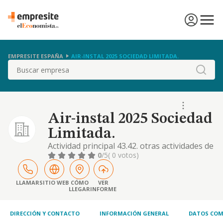
EMPRESITE ESPAÑA
AIR-INSTAL 2025 SOCIEDAD LIMITADA.
Buscar
Air-instal 2025 Sociedad
Limitada.
Actividad principal 43.42. otras actividades de
construcción especializada en la
0
/5
( 0 votos)
construcción de edificios. - otras actividades.
46.39. comercio al por mayor, no
especializado, de productos alimenticios,
LLAMAR
SITIO WEB
CÓMO
VER
LLEGAR
INFORME
bebidas y tabaco. 47.11. comercio al por
menor no especializado con predominio de
productos a
DIRECCIÓN Y CONTACTO
INFORMACIÓN GENERAL
DATOS COM