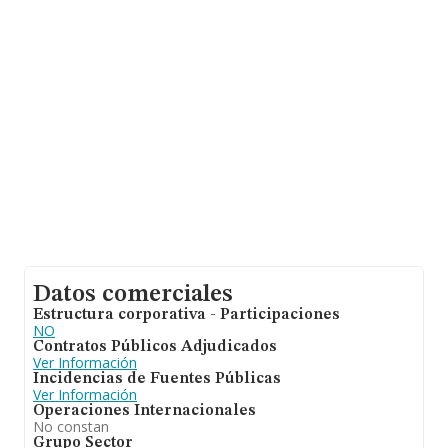
sobre 41.135 compañías, a nivel nacional la facturación
asciende a 15.864 millones de euros y la media entre
todas las compañías es de 385 mil euros de ventas.
Respecto a la información de la provincia (hablamos de
Zaragoza), en la base de datos INFORMA constan 1027
empresas, cuyas ventas han alcanzado los 265 millones
de euros. Con el fin de ampliar la información relativa a
las compañías, la media de empleados de las empresas
es de 3; la antigüedad alcanza los 16 años desde la
constitución.
Datos comerciales
Estructura corporativa - Participaciones
NO
Contratos Públicos Adjudicados
Ver Información
Incidencias de Fuentes Públicas
Ver Información
Operaciones Internacionales
No constan
Grupo Sector