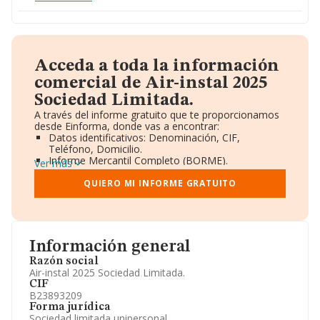
Acceda a toda la información
comercial de Air-instal 2025
Sociedad Limitada.
A través del informe gratuito que te proporcionamos
desde Einforma, donde vas a encontrar:
Datos identificativos: Denominación, CIF,
Teléfono, Domicilio.
Informe Mercantil Completo (BORME).
Ver más
Gráficos de Evolución Ventas y Empleados.
Consejo de Administración y Administradores.
QUIERO MI INFORME GRATUITO
Directivos y Ejecutivos.
Accionistas.
Participaciones y Vinculaciones en otras empresas.
Artículos de prensa publicados sobre la empresa.
Información oficial y registral complementaria.
Información general
Razón social
Air-instal 2025 Sociedad Limitada.
CIF
B23893209
Forma jurídica
Sociedad limitada unipersonal