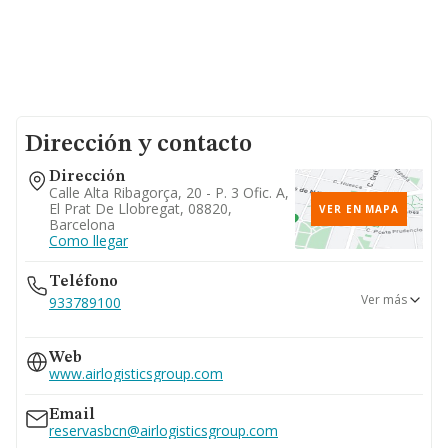
Dirección y contacto
Dirección
Calle Alta Ribagorça, 20 - P. 3 Ofic. A,
El Prat De Llobregat, 08820,
VER EN MAPA
Barcelona
Como llegar
Teléfono
Ver más
933789100
934793036
Web
www.airlogisticsgroup.com
Email
reservasbcn@airlogisticsgroup.com