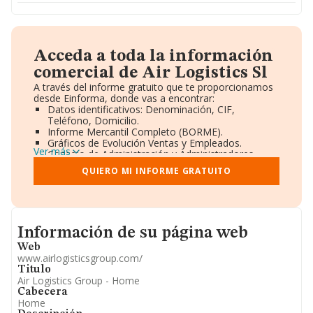
Acceda a toda la información
comercial de Air Logistics Sl
A través del informe gratuito que te proporcionamos
desde Einforma, donde vas a encontrar:
Datos identificativos: Denominación, CIF,
Teléfono, Domicilio.
Informe Mercantil Completo (BORME).
Gráficos de Evolución Ventas y Empleados.
Ver más
Consejo de Administración y Administradores.
Directivos y Ejecutivos.
QUIERO MI INFORME GRATUITO
Accionistas.
Participaciones y Vinculaciones en otras empresas.
Artículos de prensa publicados sobre la empresa.
Información oficial y registral complementaria.
Informacion de su página web
Información de su página web
Web
www.airlogisticsgroup.com/
Titulo
Air Logistics Group - Home
Cabecera
Home