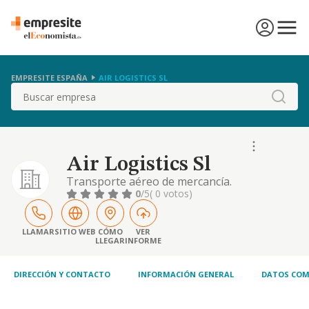
EMPRESITE ESPAÑA
AIR LOGISTICS SL
Buscar
Air Logistics Sl
Transporte aéreo de mercancía.
0
/5
( 0 votos)
LLAMAR
SITIO WEB
CÓMO
VER
LLEGAR
INFORME
DIRECCIÓN Y CONTACTO
INFORMACIÓN GENERAL
DATOS COM