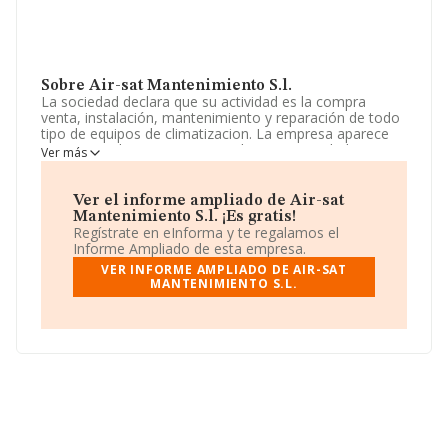
Sobre Air-sat Mantenimiento S.l.
La sociedad declara que su actividad es la compra
venta, instalación, mantenimiento y reparación de todo
tipo de equipos de climatizacion. La empresa aparece
inscrita en el Registro Mercantil como Sociedad
Ver más
Limitada. La actividad de referencia CNAE corresponde
a 'Fontanería, instalaciones de sistemas de calefacción
y aire acondicionado', cuyo Código es 4322. La empresa
Ver el informe ampliado de Air-sat
no tiene actividad en mercados exteriores.
Mantenimiento S.l. ¡Es gratis!
Regístrate en eInforma y te regalamos el
La empresa
Air-sat Mantenimiento S.L
, con número
Informe Ampliado de esta empresa.
de identificación fiscal B84983378, está situada en
VER INFORME AMPLIADO DE AIR-SAT
Avenida De Pablo Iglesias núm. 85 Ed H. Plt 3 A,
MANTENIMIENTO S.L.
(28521), Rivas-vaciamadrid, Madrid.
En base a la información de la que dispone INFORMA
sobre 30.641 compañías, la facturación en el ámbito
nacional alcanza los 9.687 millones de euros y la media
entre todas las compañías es de 316 mil euros de
ventas. En cuanto a la información relativa a la provincia
de Madrid, en la base de datos INFORMA constan 5580
empresas, con ventas de hasta 2.172 millones de euros.
Con el fin de ampliar la información relativa a las