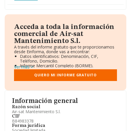
Acceda a toda la información
comercial de Air-sat
Mantenimiento S.l.
A través del informe gratuito que te proporcionamos
desde Einforma, donde vas a encontrar:
Datos identificativos: Denominación, CIF,
Teléfono, Domicilio.
Informe Mercantil Completo (BORME).
Ver más
Gráficos de Evolución Ventas y Empleados.
Consejo de Administración y Administradores.
QUIERO MI INFORME GRATUITO
Directivos y Ejecutivos.
Accionistas.
Participaciones y Vinculaciones en otras empresas.
Artículos de prensa publicados sobre la empresa.
Información oficial y registral complementaria.
Información general
Razón social
Air-sat Mantenimiento S.l.
CIF
B84983378
Forma jurídica
Sociedad limitada