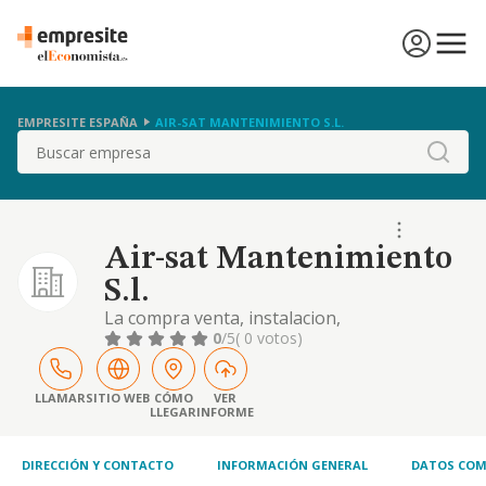
EMPRESITE ESPAÑA
AIR-SAT MANTENIMIENTO S.L.
Buscar
Air-sat Mantenimiento
S.l.
La compra venta, instalacion,
mantenimiento y reparacion de todo tipo de
0
/5
( 0 votos)
equipos de climatizacion
LLAMAR
SITIO WEB
CÓMO
VER
LLEGAR
INFORME
DIRECCIÓN Y CONTACTO
INFORMACIÓN GENERAL
DATOS COM