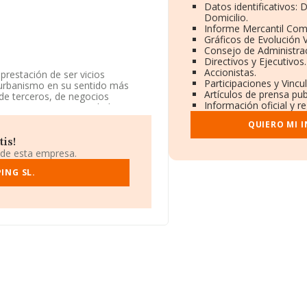
Datos identificativos:
Domicilio.
Informe Mercantil Co
Gráficos de Evolución 
Consejo de Administrac
Directivos y Ejecutivos.
Accionistas.
prestación de ser vicios
Participaciones y Vinc
l urbanismo en su sentido más
Artículos de prensa pu
 de terceros, de negocios
Información oficial y r
a empresa es una Sociedad
s técnicos de ingeniería y otras
QUIERO MI 
ódigo es 7112. La compañía no
is!
 de esta empresa.
ING SL.
ación fiscal B19987072, está
municipio de Manacor, provincia
ertenecientes al sector, a nivel
 calcula un promedio de
ormación adicional de interés, la
mpleados de media son 5.