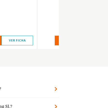
VER FICHA
VER INFORME
VER FIC
?
ng Sl.?