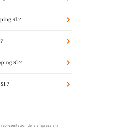
ping Sl.?
.?
ping Sl.?
Sl.?
u representación de la empresa a la