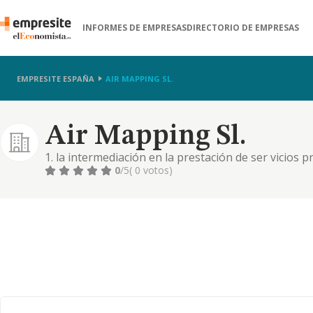
INFORMES DE EMPRESAS
DIRECTORIO DE EMPRESAS
EMPRESITE ESPAÑA
AIR MAPPING SL.
Air Mapping Sl.
1. la intermediación en la prestación de ser vicios p
arquitectura y el urbanismo en su sentido más ampli
0
/5
( 0 votos)
por cuenta de terceros, de negocios inmobiliarios d