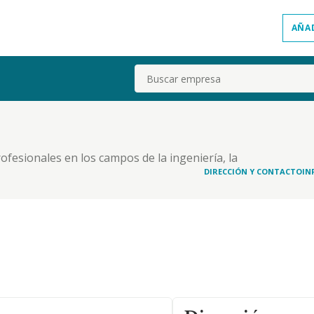
AÑA
Buscar
rofesionales en los campos de la ingeniería, la
o. 2. la intermediación, gestión y administración
DIRECCIÓN Y CONTACTO
IN
e todo tipo, especialmente actividades de pro