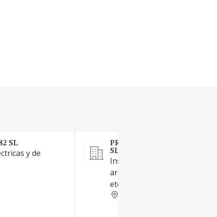
82 SL
PROJECT SOLVERS ASESOR
SL.
ctricas y de
Instalaciones técnicas,
arquitectura, obra civil y marí
etc.
BALEARES