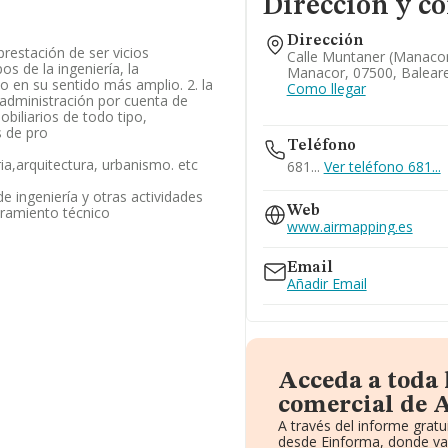
Dirección y co
Dirección
prestación de ser vicios
Calle Muntaner (manacor)
s de la ingeniería, la
Manacor, 07500, Balear
o en su sentido más amplio. 2. la
Como llegar
 administración por cuenta de
biliarios de todo tipo,
s de pro
Teléfono
ria,arquitectura, urbanismo. etc
681...
Ver teléfono 681...
de ingeniería y otras actividades
oramiento técnico
Web
www.airmapping.es
Email
Añadir Email
Acceda a toda
comercial de 
A través del informe grat
desde Einforma, donde va