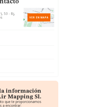
ntacto
, 53 - Bj,
es
VER EN MAPA
 la información
Air Mapping Sl.
uito que te proporcionamos
s a encontrar: