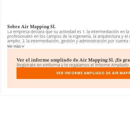
Sobre Air Mapping Sl.
La empresa declara que su actividad es 1. la intermediación en la 
profesionales en los campos de la ingeniería, la arquitectura y e
amplio. 2. la intermediación, gestión y administración por cuenta
inmobiliarios de todo tipo, especialmente actividades de pro. L
Ver más
Limitada. La actividad de referencia CNAE corresponde a 'Servicio
actividades relacionadas con el asesoramiento técnico', cuyo C
tiene actividad en mercados exteriores.
Ver el informe ampliado de Air Mapping Sl. ¡Es grat
Regístrate en eInforma y te regalamos el Informe Ampliado
Puedes visitar su sitio web:
www.airmapping.es
.
VER INFORME AMPLIADO DE AIR MAPP
La empresa española
Air Mapping S.L
, con número de identific
situada en Calle Muntaner (manacor) núm. 53 Bj, (07500), en el 
de Isles Baleares, Islas Baleares.
Con los datos a disposición de INFORMA sobre 41.818 empresas p
nacional la facturación asciende a 29.667 millones de euros y se
facturación de 709 mil euros entre todas las compañías. Como inf
media de antigüedad desde la constitución es de 16 años. Los e