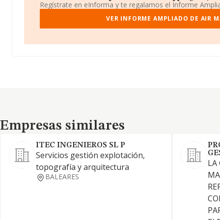
Regístrate en eInforma y te regalamos el Informe Ampl
VER INFORME AMPLIADO DE AIR M
Empresas similares
Empresas similares
ITEC INGENIEROS SL P
PR
GE
Servicios gestión explotación,
LA
topografía y arquitectura
MA
BALEARES
RE
CO
PA