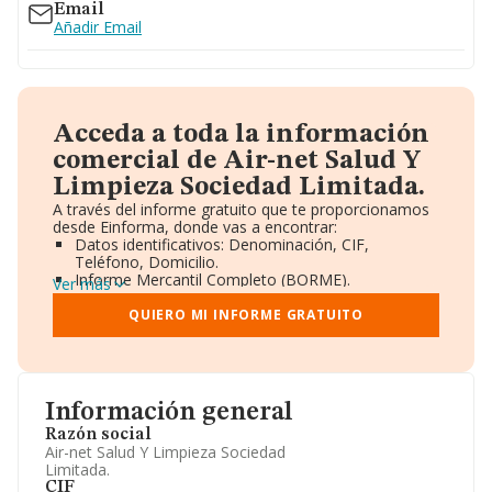
Email
Añadir Email
Acceda a toda la información
comercial de Air-net Salud Y
Limpieza Sociedad Limitada.
A través del informe gratuito que te proporcionamos
desde Einforma, donde vas a encontrar:
Datos identificativos: Denominación, CIF,
Teléfono, Domicilio.
Informe Mercantil Completo (BORME).
Ver más
Gráficos de Evolución Ventas y Empleados.
Consejo de Administración y Administradores.
QUIERO MI INFORME GRATUITO
Directivos y Ejecutivos.
Accionistas.
Participaciones y Vinculaciones en otras empresas.
Artículos de prensa publicados sobre la empresa.
Información oficial y registral complementaria.
Información general
Razón social
Air-net Salud Y Limpieza Sociedad
Limitada.
CIF