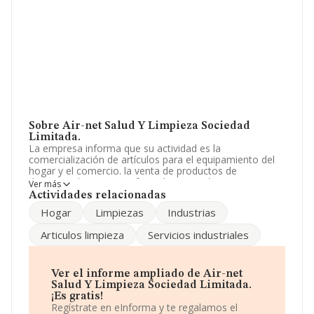
Sobre Air-net Salud Y Limpieza Sociedad
Limitada.
La empresa informa que su actividad es la
comercialización de artículos para el equipamiento del
hogar y el comercio. la venta de productos de
drogueria, limpieza, perfumería y cosméticos. La
Ver más
empresa está registrada como Sociedad Limitada.
Actividades relacionadas
Clasifica su actividad CNAE como '%cnae%', código
Hogar
Limpiezas
Industrias
4727. La empresa no tiene actividad en mercados
exteriores.
Articulos limpieza
Servicios industriales
La compañía
Air-net Salud y Limpieza Sociedad
Limitada
, B18875294, tiene domicilio fiscal en Calle
Larga núm. 12 Bj, (18620), en el municipio de Alhendín,
Ver el informe ampliado de Air-net
Granada, Andalucía.
Salud Y Limpieza Sociedad Limitada.
¡Es gratis!
En base a la información de la que dispone INFORMA
Regístrate en eInforma y te regalamos el