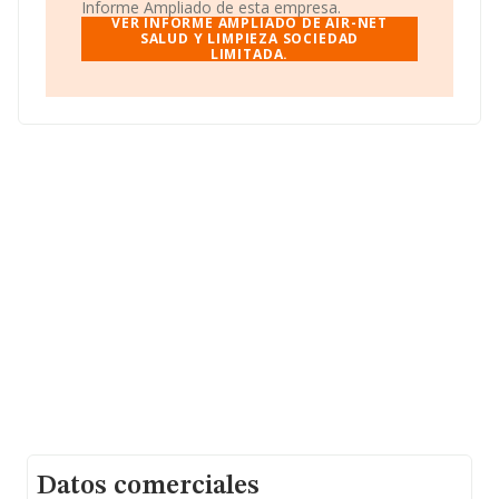
sobre 10.047 compañías, la facturación en el ámbito
Informe Ampliado de esta empresa.
nacional alcanza los 18.645 millones de euros y el
VER INFORME AMPLIADO DE AIR-NET
promedio de la facturación de ventas entre todas las
SALUD Y LIMPIEZA SOCIEDAD
LIMITADA.
compañías asciende a los 1 millón de euros. En relación
con la información de la provincia de Granada, en la
base de datos INFORMA constan 201 empresas, cuyas
ventas en 2012 han alcanzado los 83 millones de euros.
Como información adicional de interés, los empleados
de media son 9. La antigüedad alcanza los 15 años
desde la constitución.
Datos comerciales