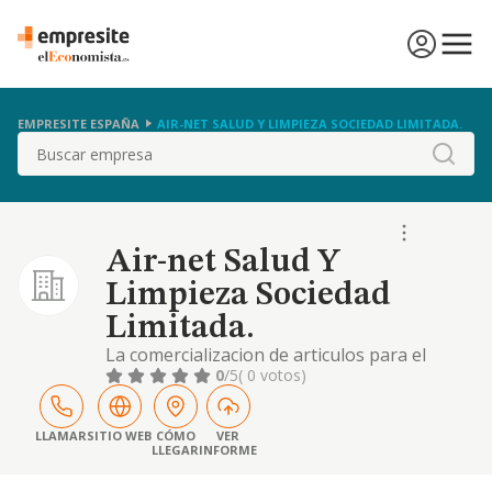
EMPRESITE ESPAÑA
AIR-NET SALUD Y LIMPIEZA SOCIEDAD LIMITADA.
Buscar
Air-net Salud Y
Limpieza Sociedad
Limitada.
La comercializacion de articulos para el
equipamiento del hogar y el comercio. la
0
/5
( 0 votos)
venta de productos de drogueria, limpieza,
perfumeria y cosmeticos.
LLAMAR
SITIO WEB
CÓMO
VER
LLEGAR
INFORME