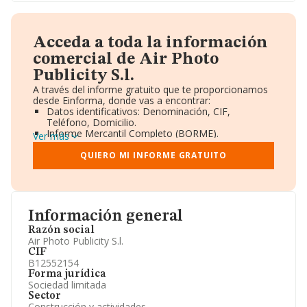
Acceda a toda la información
comercial de Air Photo
Publicity S.l.
A través del informe gratuito que te proporcionamos
desde Einforma, donde vas a encontrar:
Datos identificativos: Denominación, CIF,
Teléfono, Domicilio.
Informe Mercantil Completo (BORME).
Ver más
Gráficos de Evolución Ventas y Empleados.
Consejo de Administración y Administradores.
QUIERO MI INFORME GRATUITO
Directivos y Ejecutivos.
Accionistas.
Participaciones y Vinculaciones en otras empresas.
Artículos de prensa publicados sobre la empresa.
Información oficial y registral complementaria.
Información general
Razón social
Air Photo Publicity S.l.
CIF
B12552154
Forma jurídica
Sociedad limitada
Sector
Construcción y actividades