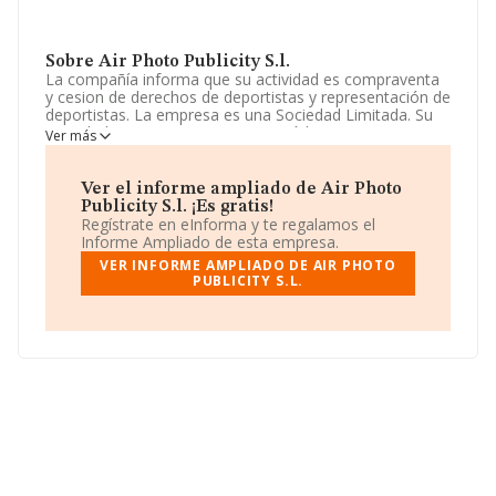
Sobre Air Photo Publicity S.l.
La compañía informa que su actividad es compraventa
y cesion de derechos de deportistas y representación de
deportistas. La empresa es una Sociedad Limitada. Su
actividad CNAE es '%cnae%' con código 6811. La
Ver más
empresa no tiene actividad en mercados exteriores.
La empresa española
Air Photo Publicity S.L
, CIF
Ver el informe ampliado de Air Photo
B12552154, se encuentra en Calle Josep Ramon Batalla
Publicity S.l. ¡Es gratis!
núm. 5, (12540), en el municipio de Vila-real, provincia
Regístrate en eInforma y te regalamos el
de Castellón, Comunidad Valenciana.
Informe Ampliado de esta empresa.
VER INFORME AMPLIADO DE AIR PHOTO
Con los datos a disposición de INFORMA sobre 67.991
PUBLICITY S.L.
empresas pertenecientes al sector, a nivel nacional la
facturación asciende a 7.139 millones de euros y se
estima que el promedio de la facturación entre todas
las empresas es de 105 mil euros. Respecto a la
información de la provincia (hablamos de Castellón), en
la base de datos de INFORMA aparecen 773 empresas,
con ventas en el año 2004 de 21 millones de euros.
Como información adicional de interés, la media de
antigüedad desde la constitución es de 13 años. La
media de empleados de las empresas es de 1.