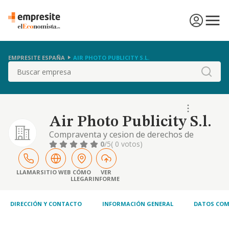
EMPRESITE ESPAÑA
AIR PHOTO PUBLICITY S.L.
Buscar
Air Photo Publicity S.l.
Compraventa y cesion de derechos de
deportistas y representacion de deportistas.
0
/5
( 0 votos)
LLAMAR
SITIO WEB
CÓMO
VER
LLEGAR
INFORME
DIRECCIÓN Y CONTACTO
INFORMACIÓN GENERAL
DATOS COM