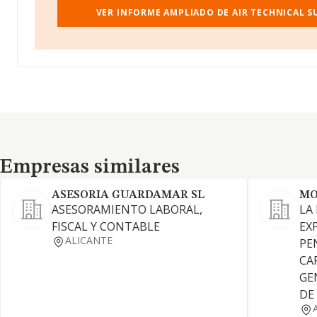
VER INFORME AMPLIADO DE AIR TECHNICAL S
Empresas similares
Empresas similares
ASESORIA GUARDAMAR SL
MO
ASESORAMIENTO LABORAL,
LA
FISCAL Y CONTABLE
EX
ALICANTE
PE
CAF
GE
DE