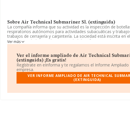
Sobre Air Technical Submariner Sl. (extinguida)
La compañía informa que su actividad es la inspección de botell
respiratorios autónomos para actividades subacuáticas y trabajos
trabajos de cerrajería y carpintería. La sociedad está inscrita en e
como Sociedad Limitada. La actividad de referencia CNAE corre
Ver más
cuyo Código es 7499. La sociedad no tiene actividad en mercados
Puedes visitar su sitio web:
www.airtecsub.es
.
Ver el informe ampliado de Air Technical Submari
(extinguida) ¡Es gratis!
La compañía
Air Technical Submariner S.L. (extinguida)
, co
Regístrate en eInforma y te regalamos el Informe Ampliado
encuentra en Calle Estaño núm. 16, (03690), en el municipio de S
empresa.
provincia de Alicante, Comunidad Valenciana.
VER INFORME AMPLIADO DE AIR TECHNICAL SUBMAR
(EXTINGUIDA)
En relación con el sector y disponiendo de los datos de hasta 26
nivel nacional la facturación asciende a 11.946 millones de euros
todas las compañías es de 453 mil euros de ventas. Por último, co
la información relativa al ámbito de la empresa, los empleados d
antigüedad alcanza los 18 años desde la constitución.