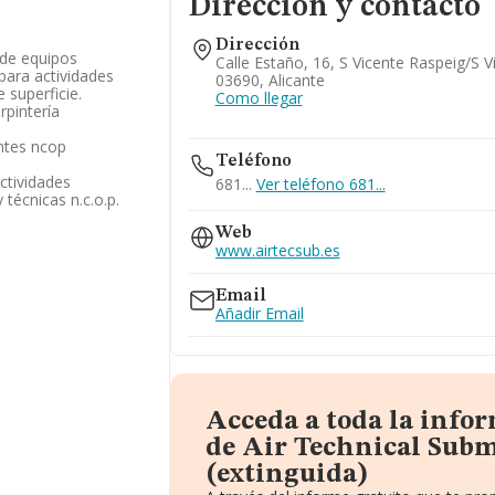
Dirección y contacto
Dirección
 de equipos
Calle Estaño, 16, S Vicente Raspeig/s V
para actividades
03690, Alicante
 superficie.
Como llegar
rpintería
ntes ncop
Teléfono
ctividades
681...
Ver teléfono 681...
 técnicas n.c.o.p.
Web
www.airtecsub.es
Email
Añadir Email
Acceda a toda la info
de Air Technical Subm
(extinguida)