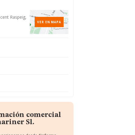
icent Raspeig,
VER EN MAPA
rmación comercial
ariner Sl.