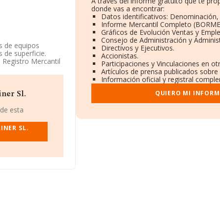
A través del informe gratuito que te p
donde vas a encontrar:
Datos identificativos: Denominación, 
Informe Mercantil Completo (BORME
Gráficos de Evolución Ventas y Empl
Consejo de Administración y Adminis
as de equipos
Directivos y Ejecutivos.
 de superficie.
Accionistas.
l Registro Mercantil
Participaciones y Vinculaciones en o
sponde a '%cnae%',
Artículos de prensa publicados sobre
 exteriores.
Información oficial y registral compl
QUIERO MI INFORM
ner Sl.
n CIF B02942001, se
 de esta
 Vicente Raspeig,
INER SL.
.323 empresas, a
 y la media entre
n el fin de ampliar
e media son 4; la