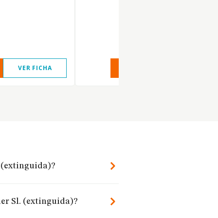
VER FICHA
VER INFORME
VER FIC
 (extinguida)?
er Sl. (extinguida)?