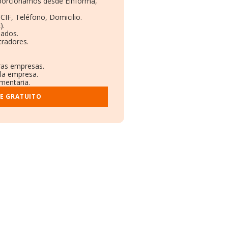
roporcionamos desde Einforma,
CIF, Teléfono, Domicilio.
).
eados.
tradores.
tras empresas.
 la empresa.
ementaria.
E GRATUITO