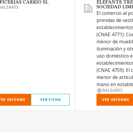
PICERIAS CARRIO SL
ELEFANTE TRE
BALEARES
SOCIEDAD LIM
El comercio al 
prendas de vesti
establecimiento
(CNAE 4771). Co
menor de muebl
iluminación y ot
uso doméstico 
establecimiento
(CNAE 4759). El 
menor de artícu
mano en establ
BALEARES
VER INFORME
VER FICHA
VER INFORME