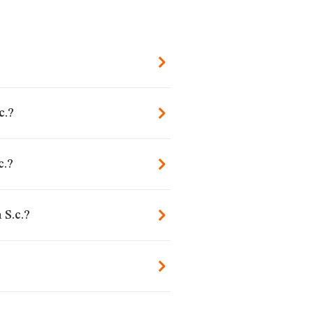
c.?
c.?
 S.c.?
?