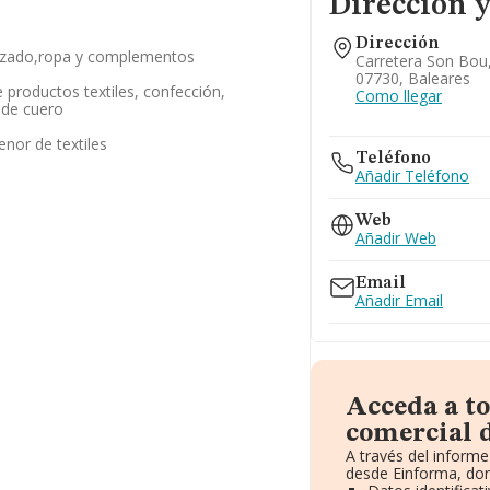
Dirección y
Dirección
alzado,ropa y complementos
Carretera Son Bou, 
07730, Baleares
productos textiles, confección,
Como llegar
s de cuero
nor de textiles
Teléfono
Añadir Teléfono
Web
Añadir Web
Email
Añadir Email
Acceda a t
comercial d
A través del inform
desde Einforma, don