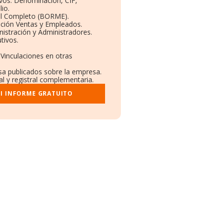
ivos: Denominación, CIF,
io.
il Completo (BORME).
ución Ventas y Empleados.
istración y Administradores.
tivos.
 Vinculaciones en otras
nsa publicados sobre la empresa.
al y registral complementaria.
I INFORME GRATUITO