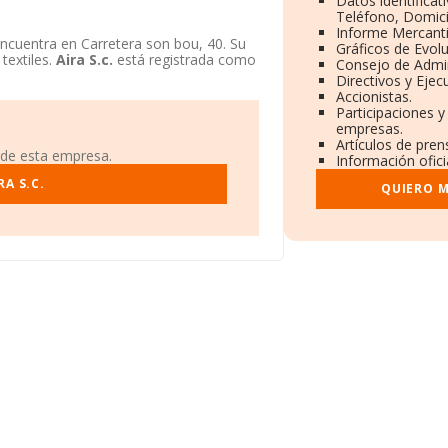
Datos identificat
Teléfono, Domicil
Informe Mercant
ncuentra en Carretera son bou, 40. Su
Gráficos de Evol
textiles.
Aira S.c.
está registrada como
Consejo de Admin
Directivos y Ejecu
Accionistas.
Participaciones y
empresas.
Artículos de pre
 de esta empresa.
Información ofici
A S.C.
QUIERO M