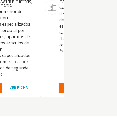
ASURE TRUNK,
TAMAYA MALLORCA SL.
ITADA.
Como actividad principal: El
por menor de
desarrollo, explotación y ges
r en
de las actividades propias de
s especializados
establecimiento de restauran
mercio al por
cafetería, café-bar, heladería,
es, aparatos de
chocolatería, establecimiento
ros artículos de
comida rápida y similares...
en
BALEARES
s especializados
comercio al por
los de segunda
ec
VER FICHA
VER INFORME
VER FIC