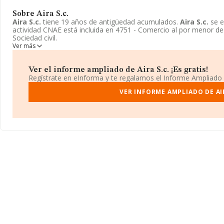
Sobre Aira S.c.
Aira S.c.
tiene 19 años de antigüedad acumulados.
Aira S.c.
se e
actividad CNAE está incluida en 4751 - Comercio al por menor de 
Sociedad civil.
Ver más
Ver el informe ampliado de Aira S.c. ¡Es gratis!
Regístrate en eInforma y te regalamos el Informe Ampliado
VER INFORME AMPLIADO DE AIR