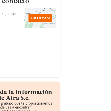
 contacto
40, Alaior,
VER EN MAPA
oda la información
e Aira S.c.
e gratuito que te proporcionamos
de vas a encontrar: