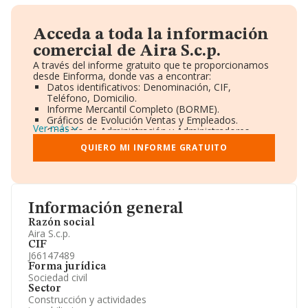
Acceda a toda la información
comercial de Aira S.c.p.
A través del informe gratuito que te proporcionamos
desde Einforma, donde vas a encontrar:
Datos identificativos: Denominación, CIF,
Teléfono, Domicilio.
Informe Mercantil Completo (BORME).
Gráficos de Evolución Ventas y Empleados.
Ver más
Consejo de Administración y Administradores.
Directivos y Ejecutivos.
QUIERO MI INFORME GRATUITO
Accionistas.
Participaciones y Vinculaciones en otras empresas.
Artículos de prensa publicados sobre la empresa.
Información oficial y registral complementaria.
Información general
Razón social
Aira S.c.p.
CIF
J66147489
Forma jurídica
Sociedad civil
Sector
Construcción y actividades