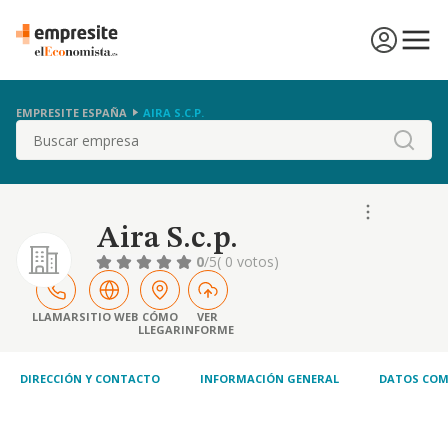
EMPRESITE ESPAÑA
AIRA S.C.P.
Buscar
Aira S.c.p.
0
/5
( 0 votos)
LLAMAR
SITIO WEB
CÓMO
VER
LLEGAR
INFORME
DIRECCIÓN Y CONTACTO
INFORMACIÓN GENERAL
DATOS COM