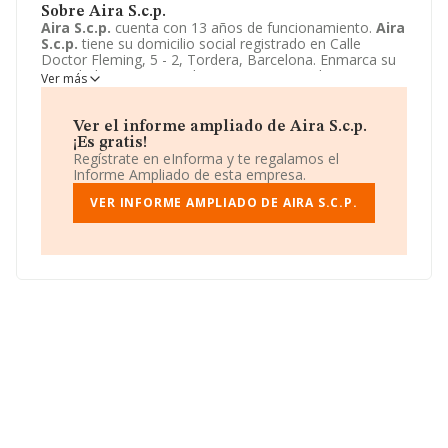
Sobre Aira S.c.p.
Aira S.c.p.
cuenta con 13 años de funcionamiento.
Aira
S.c.p.
tiene su domicilio social registrado en Calle
Doctor Fleming, 5 - 2, Tordera, Barcelona. Enmarca su
actividad CNAE principal como 4321 - Instalaciones
Ver más
eléctricas.
Aira S.c.p.
aparece inscrita como Sociedad
civil.
Ver el informe ampliado de Aira S.c.p.
¡Es gratis!
Regístrate en eInforma y te regalamos el
Informe Ampliado de esta empresa.
VER INFORME AMPLIADO DE AIRA S.C.P.