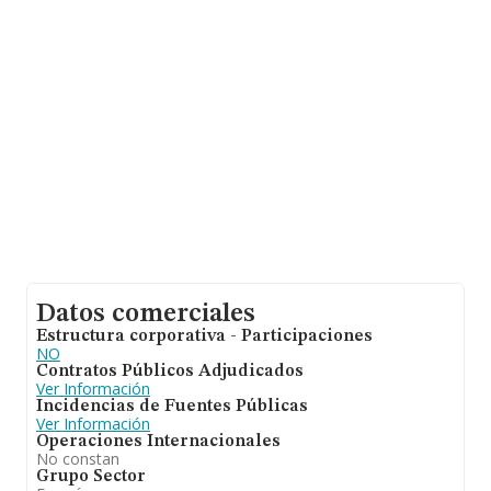
facturación alcanza la cifra de 17.372 millones de euros
y el promedio de la facturación de ventas entre todas
las compañías asciende a los 17 millones de euros. Por
último, con el fin de ampliar la información relativa al
ámbito de la empresa, la antigüedad alcanza los 17
años desde la constitución. La media de empleados es
de 7.
Datos comerciales
Estructura corporativa - Participaciones
NO
Contratos Públicos Adjudicados
Ver Información
Incidencias de Fuentes Públicas
Ver Información
Operaciones Internacionales
No constan
Grupo Sector