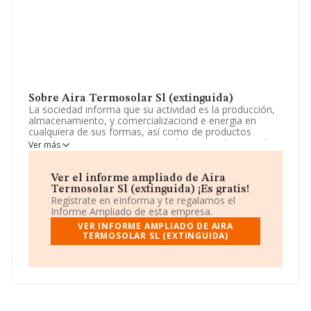
Sobre Aira Termosolar Sl (extinguida)
La sociedad informa que su actividad es la producción,
almacenamiento, y comercializaciond e energia en
cualquiera de sus formas, así como de productos
relativos, materias primas o productos resultantes, de
Ver más
procesos de generacion de energia, etc. La sociedad
está inscrita en el Registro Mercantil como Sociedad
Limitada. Tiene CNAE: 3511 - '%cnae%'. La empresa no
Ver el informe ampliado de Aira
tiene actividad en mercados exteriores.
Termosolar Sl (extinguida) ¡Es gratis!
Regístrate en eInforma y te regalamos el
Para ponerse en contacto con sus oficinas, la empresa
Informe Ampliado de esta empresa.
facilita el número de teléfono 938684970.
VER INFORME AMPLIADO DE AIRA
TERMOSOLAR SL (EXTINGUIDA)
La empresa
Aira Termosolar S.L (extinguida)
, NIF
B65169807, está situada en Calle Dels Forns Pg Ind La
Cort Par 7. Nav 1, (08261), en el municipio de Cardona,
en Barcelona, Cataluña.
En base a la información de la que dispone INFORMA
sobre 986 compañías, en el ámbito nacional la