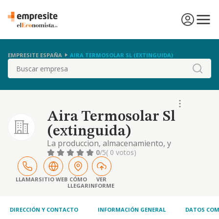
EMPRESITE ESPAÑA
AIRA TERMOSOLAR SL (EXTINGUIDA)
Buscar
Aira Termosolar Sl
(extinguida)
La produccion, almacenamiento, y
comercializaciond e energia en cualquiera de
0
/5
( 0 votos)
sus formas, asi como de productos relativos,
materias primas o productos resultantes, de
procesos de generacion de energia, etc.
LLAMAR
SITIO WEB
CÓMO
VER
LLEGAR
INFORME
DIRECCIÓN Y CONTACTO
INFORMACIÓN GENERAL
DATOS COM