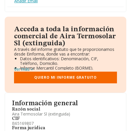
Añadir Email
Acceda a toda la información
comercial de Aira Termosolar
Sl (extinguida)
A través del informe gratuito que te proporcionamos
desde Einforma, donde vas a encontrar:
Datos identificativos: Denominación, CIF,
Teléfono, Domicilio.
Informe Mercantil Completo (BORME).
Ver más
Gráficos de Evolución Ventas y Empleados.
Consejo de Administración y Administradores.
QUIERO MI INFORME GRATUITO
Directivos y Ejecutivos.
Accionistas.
Participaciones y Vinculaciones en otras empresas.
Artículos de prensa publicados sobre la empresa.
Información oficial y registral complementaria.
Información general
Razón social
Aira Termosolar Sl (extinguida)
CIF
B65169807
Forma jurídica