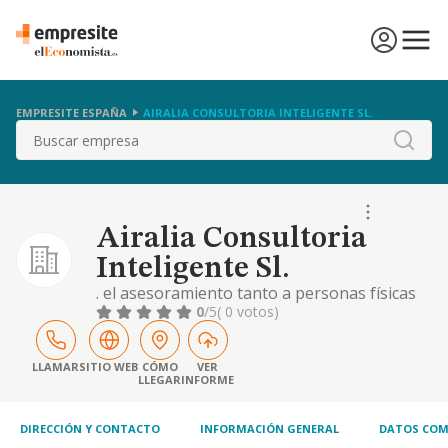
EMPRESITE ESPAÑA
AIRALIA CONSULTORIA INTELIGENTE SL.
Buscar
Airalia Consultoria
Inteligente Sl.
. el asesoramiento tanto a personas físicas
como jurídicas, en cualquier tipo de medidas
0
/5
( 0 votos)
que conlleven el ahorro energético, incluido
expresamente la promoción y realización de
las obras y el desarrollo de software
LLAMAR
SITIO WEB
CÓMO
VER
LLEGAR
INFORME
necesariospara llevar a cabo el mismo...
DIRECCIÓN Y CONTACTO
INFORMACIÓN GENERAL
DATOS COM