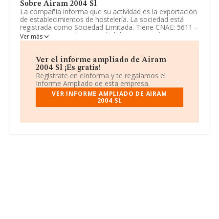
Sobre Airam 2004 Sl
La compañía informa que su actividad es la exportación
de establecimientos de hostelería. La sociedad está
registrada como Sociedad Limitada. Tiene CNAE: 5611 -
'%cnae%'. No realiza actividad de importación y/o
Ver más
exportación.
Su email es
restaurant@tapaiapat.com
.
Ver el informe ampliado de Airam
2004 Sl ¡Es gratis!
La empresa
Airam 2004 S.L
, con CIF B63676225, está
Regístrate en eInforma y te regalamos el
situada en Calle Gran De Gracia núm. 44, (08012), en el
Informe Ampliado de esta empresa.
municipio de Barcelona, Cataluña.
VER INFORME AMPLIADO DE AIRAM
2004 SL
Con los datos a disposición de INFORMA sobre 142.938
empresas pertenecientes al sector, la facturación en el
ámbito nacional alcanza los 31.947 millones de euros y
el promedio de la facturación de ventas entre todas las
compañías asciende a los 223 mil euros. Para aportar
ulterior información de interés en el ámbito sectorial, la
media de empleados de las empresas es de 3; la
antigüedad alcanza los 12 años desde la constitución.