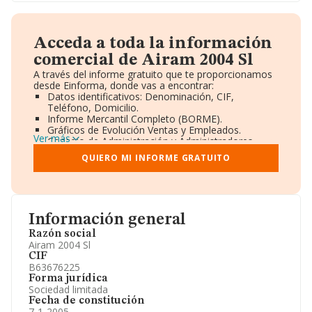
Acceda a toda la información
comercial de Airam 2004 Sl
A través del informe gratuito que te proporcionamos
desde Einforma, donde vas a encontrar:
Datos identificativos: Denominación, CIF,
Teléfono, Domicilio.
Informe Mercantil Completo (BORME).
Gráficos de Evolución Ventas y Empleados.
Ver más
Consejo de Administración y Administradores.
Directivos y Ejecutivos.
QUIERO MI INFORME GRATUITO
Accionistas.
Participaciones y Vinculaciones en otras empresas.
Artículos de prensa publicados sobre la empresa.
Información oficial y registral complementaria.
Información general
Razón social
Airam 2004 Sl
CIF
B63676225
Forma jurídica
Sociedad limitada
Fecha de constitución
7-1-2005