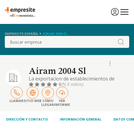
EMPRESITE ESPAÑA
AIRAM 2004 SL
Buscar
Airam 2004 Sl
La exportacion de establecimientos de
hosteleria
0
/5
( 0 votos)
LLAMAR
SITIO WEB
CÓMO
VER
LLEGAR
INFORME
DIRECCIÓN Y CONTACTO
INFORMACIÓN GENERAL
DATOS COM