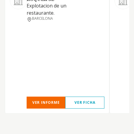
Explotacion de un
R
restaurante.
c
BARCELONA
VER INFORME
VER FICHA