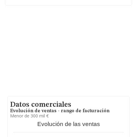
La sociedad
Airbag Formacion Sociedad Limitada
,
con número de identificación fiscal B90164617, se
encuentra en Calle Frida Khalo núm. 5, (41940), en el
municipio de Tomares, en Sevilla, Andalucía.
Con los datos a disposición de INFORMA sobre 4.719
empresas pertenecientes al sector, a nivel nacional la
facturación asciende a 564 millones de euros y la media
entre todas las compañías es de 119 mil euros de
ventas en 2020. Teniendo en cuenta la información
sobre Sevilla, en la base de datos de INFORMA
aparecen 241 empresas, con ventas en el año 2020 de
8 millones de euros. Por último, con el fin de ampliar la
información relativa al ámbito de la empresa, la media
de empleados de las empresas es de 2. La antigüedad
desde la constitución es de 20 años.
Datos comerciales
Evolución de ventas - rango de facturación
Menor de 300 mil €
Evolución de las ventas