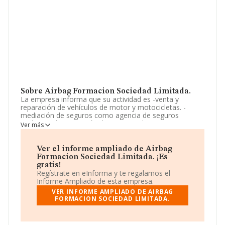
Sobre Airbag Formacion Sociedad Limitada.
La empresa informa que su actividad es -venta y
reparación de vehículos de motor y motocicletas. -
mediación de seguros como agencia de seguros
exclusiva. -la prestación de servicios de enseñanza y
Ver más
aprendizaje homologados por la autoridad competente
al objeto de proporcionar el título o carnet homologado
para la conducción. La sociedad está inscrita en el
Ver el informe ampliado de Airbag
Registro Mercantil como Sociedad Limitada. Tiene
Formacion Sociedad Limitada. ¡Es
CNAE: 8553 - 'Actividades de las escuelas de conducción
gratis!
y pilotaje'. La empresa no tiene actividad en mercados
Regístrate en eInforma y te regalamos el
exteriores.
Informe Ampliado de esta empresa.
VER INFORME AMPLIADO DE AIRBAG
Ha contado con el mismo número de profesionales y
FORMACION SOCIEDAD LIMITADA.
atendiendo a los datos disponibles en INFORMA, ese
número ha estado por encima de la media de sector.