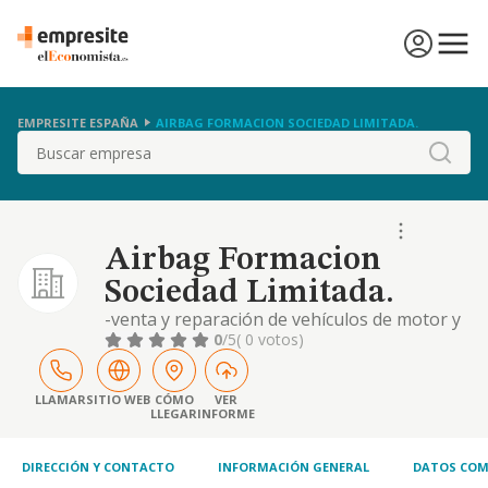
EMPRESITE ESPAÑA
AIRBAG FORMACION SOCIEDAD LIMITADA.
Buscar
Airbag Formacion
Sociedad Limitada.
-venta y reparación de vehículos de motor y
motocicletas. -mediación de seguros como
0
/5
( 0 votos)
agencia de seguros exclusiva. -la prestación
de servicios de enseñanza y aprendizaje
homologados por la autoridad competente
LLAMAR
SITIO WEB
CÓMO
VER
LLEGAR
INFORME
al objeto de proporcionar el título o carnet
homologado para la conducción
DIRECCIÓN Y CONTACTO
INFORMACIÓN GENERAL
DATOS COM