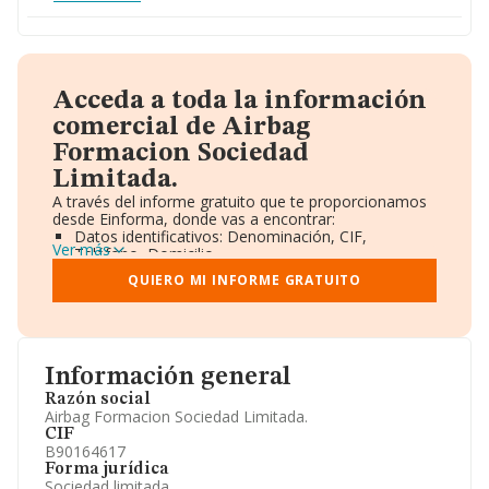
Acceda a toda la información
comercial de Airbag
Formacion Sociedad
Limitada.
A través del informe gratuito que te proporcionamos
desde Einforma, donde vas a encontrar:
Datos identificativos: Denominación, CIF,
Ver más
Teléfono, Domicilio.
Informe Mercantil Completo (BORME).
QUIERO MI INFORME GRATUITO
Gráficos de Evolución Ventas y Empleados.
Consejo de Administración y Administradores.
Directivos y Ejecutivos.
Accionistas.
Participaciones y Vinculaciones en otras empresas.
Información general
Artículos de prensa publicados sobre la empresa.
Información oficial y registral complementaria.
Razón social
Airbag Formacion Sociedad Limitada.
CIF
B90164617
Forma jurídica
Sociedad limitada