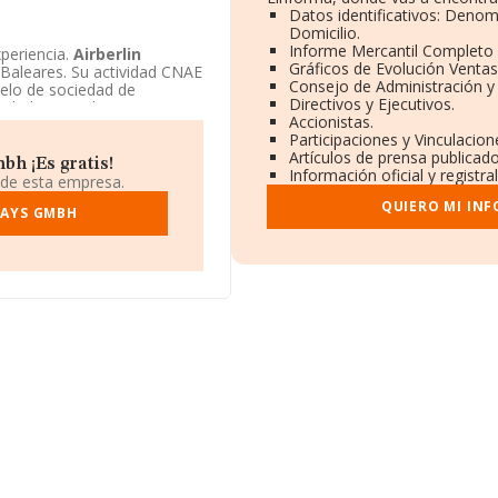
Datos identificativos: Denom
Domicilio.
Informe Mercantil Completo
periencia.
Airberlin
Gráficos de Evolución Venta
 Baleares. Su actividad CNAE
Consejo de Administración y
delo de sociedad de
Directivos y Ejecutivos.
idad no residente.
Accionistas.
Participaciones y Vinculacio
Artículos de prensa publicad
h ¡Es gratis!
Información oficial y registr
 de esta empresa.
QUIERO MI IN
DAYS GMBH