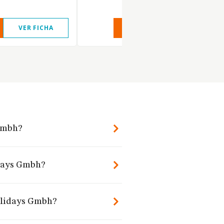
VER FICHA
VER INFORME
VER FIC
 Gmbh?
idays Gmbh?
Holidays Gmbh?