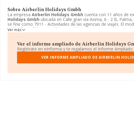
Sobre Airberlin Holidays Gmbh
La empresa
Airberlin Holidays Gmbh
cuenta con 11 años de ex
Holidays Gmbh
ubicada en Calle gran via Asima, 6 - 2 B, Palma,
se fine como 7911 - Actividades de las agencias de viajes. El mo
Airberlin Holidays Gmbh
es Establecimiento permanente de ent
Ver más
Ver el informe ampliado de Airberlin Holidays Gmb
Regístrate en eInforma y te regalamos el Informe Ampliado
VER INFORME AMPLIADO DE AIRBERLIN HOLI