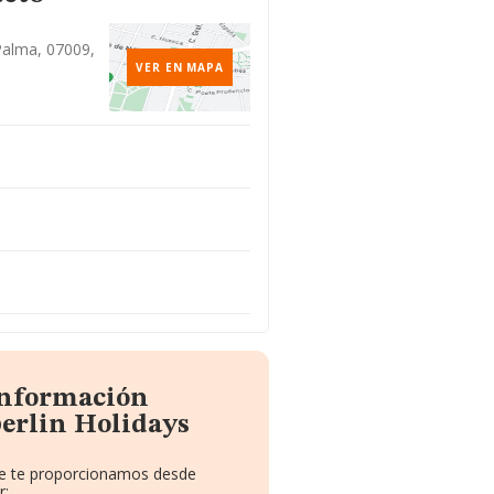
 Palma, 07009,
VER EN MAPA
información
erlin Holidays
que te proporcionamos desde
r: