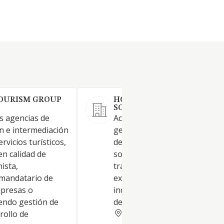
OURISM GROUP
HOUSING INITIATIVES
SOCIEDAD LIMITADA.
as agencias de
Actividades inmobiliarias en
n e intermediación
general, las actividades de ge
rvicios turísticos,
de ocio y turismo sobre las qu
n calidad de
sociedad ya tiene una recono
ista,
trayectoria, así como la
 mandatario de
explotaicón de propiedad
mpresas o
industrial e intelectual y la g
yendo gestión de
de franquicias.
BALEARES
rollo de