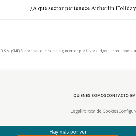
¿A qué sector pertenece Airberlin Holid
.A. (SME) Si aprecias que existe algún error por favor dirígete acreditando t
QUIENES SOMOS
CONTACTO EM
Legal
Politica de Cookies
Configur
Hay más por ver