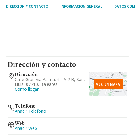
esp
DIRECCIÓN Y CONTACTO
INFORMACIÓN GENERAL
DATOS COM
Dirección y contacto
Dirección
Calle Gran Via Asima, 6 - A 2 B, Sant
Lluis, 07710, Baleares
VER EN MAPA
Como llegar
Teléfono
Añadir Teléfono
Web
Añadir Web