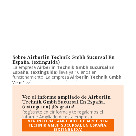
Sobre Airberlin Technik Gmbh Sucursal En
España. (extinguida)
La empresa
Airberlin Technik Gmbh Sucursal En
España. (extinguida)
lleva ya 16 años en
funcionamiento. La empresa
Airberlin Technik Gmbh
Sucursal En España. (extinguida)
sita en Calle gran
Ver más
via Asima, 6 - A 2 B, sant Lluis, Baleares. La actividad
CNAE de esta compañía es 7120 - Ensayos y análisis
técnicos. La emprea
Airberlin Technik Gmbh
Ver el informe ampliado de Airberlin
Sucursal En España. (extinguida)
se registra como
Technik Gmbh Sucursal En España.
Establecimiento permanente de entidad no residente.
(extinguida) ¡Es gratis!
Regístrate en eInforma y te regalamos el
Informe Ampliado de esta empresa.
VER INFORME AMPLIADO DE AIRBERLIN
TECHNIK GMBH SUCURSAL EN ESPAÑA.
(EXTINGUIDA)