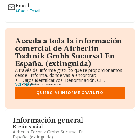
Email
Añadir Email
Acceda a toda la información
comercial de Airberlin
Technik Gmbh Sucursal En
España. (extinguida)
A través del informe gratuito que te proporcionamos
desde Einforma, donde vas a encontrar:
Datos identificativos: Denominación, CIF,
Ver más
Teléfono, Domicilio.
Informe Mercantil Completo (BORME).
QUIERO MI INFORME GRATUITO
Gráficos de Evolución Ventas y Empleados.
Consejo de Administración y Administradores.
Directivos y Ejecutivos.
Accionistas.
Participaciones y Vinculaciones en otras empresas.
Información general
Artículos de prensa publicados sobre la empresa.
Información oficial y registral complementaria.
Razón social
Airberlin Technik Gmbh Sucursal En
España. (extinguida)