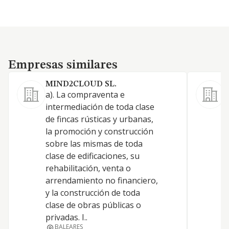
Empresas similares
Empresas similares
MIND2CLOUD SL.
a). La compraventa e
L
intermediación de toda clase
c
de fincas rústicas y urbanas,
p
la promoción y construcción
e
sobre las mismas de toda
e
clase de edificaciones, su
r
rehabilitación, venta o
c
arrendamiento no financiero,
d
y la construcción de toda
r
clase de obras públicas o
c
privadas. I..
e
BALEARES