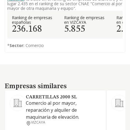
lugar 2.435 en el ranking de su sector CNAE "Comercio al por
mayor de otra maquinaria y equipo".
Ranking de empresas
Ranking de empresas
Rankin
españolas
en VIZCAYA
en el 
236.168
5.855
2.4
*
Sector:
Comercio
Empresas similares
Empresas similares
CARRETILLAS 2000 SL
Comercio al por mayor,
L
reparación y alquiler de
maquinaria de elevación.
VIZCAYA