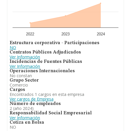
todas las compañías es de 1 millón de euros de ventas
en 2024. Respecto a la información de la provincia
(hablamos de Vizcaya), en la base de datos INFORMA
constan 479 empresas, cuyas ventas en 2024 han
alcanzado los 1.885 millones de euros. Como
información adicional de interés, la media de antigüedad
desde la constitución es de 20 años. La media de
empleados es de 4.
2022
2023
2024
Estructura corporativa - Participaciones
En definitiva,
Airbide Soluciones de Automatizacion
NO
Sociedad Limitada
está especializada en promoción,
Contratos Públicos Adjudicados
diseño y suministro de instalaciones y componentes de
Ver Información
automatizacion industrial. En cuanto al ranking de la
Incidencias de Fuentes Públicas
provincia de Vizcaya, la empresa ha ganado posiciones.
Ver Información
Operaciones Internacionales
No constan
Grupo Sector
Comercio
Cargos
Encontrados 1 cargos en esta empresa
Ver cargos de Empresa
Número de empleados
2 (año 2024)
Responsabilidad Social Empresarial
Ver Información
Cotiza en Bolsa
NO