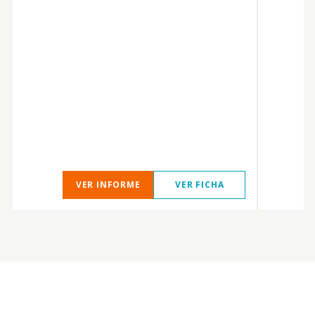
P
VER INFORME
VER FICHA