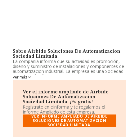
Sobre Airbide Soluciones De Automatizacion
Sociedad Limitada.
La compañía informa que su actividad es promoción,
diseño y suministro de instalaciones y componentes de
automatizacion industrial. La empresa es una Sociedad
Limitada. Clasifica su actividad CNAE como 'Comercio al
Ver más
por mayor de maquinaria para la industria textil y de
máquinas de coser y tricotar', código 4664. La empresa
no tiene actividad en mercados exteriores.
Ver el informe ampliado de Airbide
Soluciones De Automatizacion
Ha contado con el mismo número de empleados y
Sociedad Limitada. ¡Es gratis!
atendiendo a los datos disponibles en INFORMA, el
Regístrate en eInforma y te regalamos el
número de empleados de la compañía ha estado por
Informe Ampliado de esta empresa.
debajo de la media de sector.
VER INFORME AMPLIADO DE AIRBIDE
SOLUCIONES DE AUTOMATIZACION
SOCIEDAD LIMITADA.
Acerca de la información en los distintos rankings: la
compañía ha escalado 73 puestos en el ranking
sectorial, pasando del 2.505 al 2.432. En el ranking de