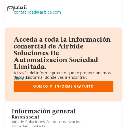
Email
contabilidad@airbide.com
Acceda a toda la información
comercial de Airbide
Soluciones De
Automatizacion Sociedad
Limitada.
A través del informe gratuito que te proporcionamos
desde Einforma, donde vas a encontrar:
Ver más
Datos identificativos: Denominación, CIF,
Teléfono, Domicilio.
QUIERO MI INFORME GRATUITO
Informe Mercantil Completo (BORME).
Gráficos de Evolución Ventas y Empleados.
Consejo de Administración y Administradores.
Directivos y Ejecutivos.
Accionistas.
Información general
Participaciones y Vinculaciones en otras empresas.
Razón social
Artículos de prensa publicados sobre la empresa.
Airbide Soluciones De Automatizacion
Información oficial y registral complementaria.
Sociedad Limitada.