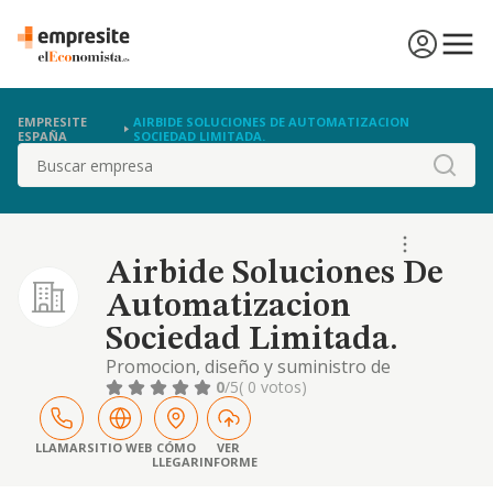
EMPRESITE
AIRBIDE SOLUCIONES DE AUTOMATIZACION
ESPAÑA
SOCIEDAD LIMITADA.
Buscar
Airbide Soluciones De
Automatizacion
Sociedad Limitada.
Promocion, diseño y suministro de
instalaciones y componentes de
0
/5
( 0 votos)
automatizacion industrial
LLAMAR
SITIO WEB
CÓMO
VER
LLEGAR
INFORME