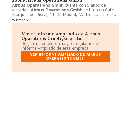
Sobre Airbus Operations Gmbh
Airbus Operations Gmbh
cuenta con 5 años de
actividad.
Airbus Operations Gmbh
se halla en Calle
Marques del Riscal, 11 - 5, Madrid, Madrid. La empresa
enmarca su principal actividad CNAE como 3099 -
Ver más
Fabricación de otro material de transporte n.c.o.p..
Airbus Operations Gmbh
toma la forma jurídica de
Otras entidades extranjeras.
Ver el informe ampliado de Airbus
Operations Gmbh ¡Es gratis!
Regístrate en eInforma y te regalamos el
Informe Ampliado de esta empresa.
VER INFORME AMPLIADO DE AIRBUS
OPERATIONS GMBH