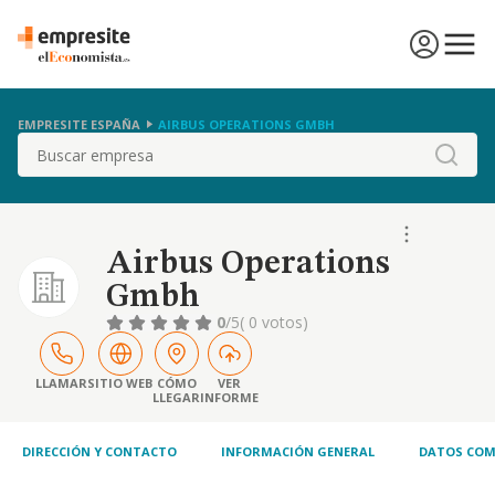
EMPRESITE ESPAÑA
AIRBUS OPERATIONS GMBH
Buscar
Airbus Operations
Gmbh
0
/5
( 0 votos)
LLAMAR
SITIO WEB
CÓMO
VER
LLEGAR
INFORME
DIRECCIÓN Y CONTACTO
INFORMACIÓN GENERAL
DATOS COM