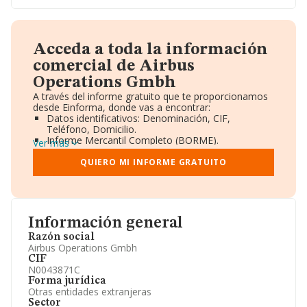
Acceda a toda la información
comercial de Airbus
Operations Gmbh
A través del informe gratuito que te proporcionamos
desde Einforma, donde vas a encontrar:
Datos identificativos: Denominación, CIF,
Teléfono, Domicilio.
Informe Mercantil Completo (BORME).
Ver más
Gráficos de Evolución Ventas y Empleados.
Consejo de Administración y Administradores.
QUIERO MI INFORME GRATUITO
Directivos y Ejecutivos.
Accionistas.
Participaciones y Vinculaciones en otras empresas.
Artículos de prensa publicados sobre la empresa.
Información oficial y registral complementaria.
Información general
Razón social
Airbus Operations Gmbh
CIF
N0043871C
Forma jurídica
Otras entidades extranjeras
Sector