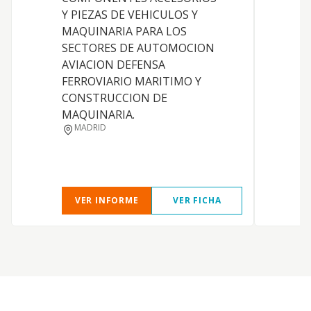
l
Y PIEZAS DE VEHICULOS Y
r
MAQUINARIA PARA LOS
a
SECTORES DE AUTOMOCION
p
AVIACION DEFENSA
c
FERROVIARIO MARITIMO Y
a
CONSTRUCCION DE
e
MAQUINARIA.
o
MADRID
r
VER INFORME
VER FICHA