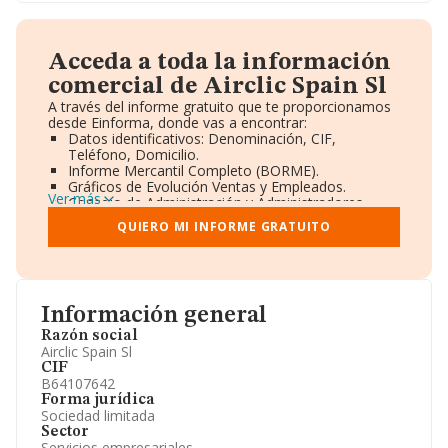
Acceda a toda la información
comercial de Airclic Spain Sl
A través del informe gratuito que te proporcionamos
desde Einforma, donde vas a encontrar:
Datos identificativos: Denominación, CIF,
Teléfono, Domicilio.
Informe Mercantil Completo (BORME).
Gráficos de Evolución Ventas y Empleados.
Ver más
Consejo de Administración y Administradores.
Directivos y Ejecutivos.
QUIERO MI INFORME GRATUITO
Accionistas.
Participaciones y Vinculaciones en otras empresas.
Artículos de prensa publicados sobre la empresa.
Información oficial y registral complementaria.
Información general
Razón social
Airclic Spain Sl
CIF
B64107642
Forma jurídica
Sociedad limitada
Sector
Servicios empresariales