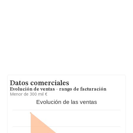
que el promedio de la facturación entre todas las
empresas es de 560 mil euros, encontrándose la
facturación de la empresa por encima del promedio.
Para aportar ulterior información de interés en el
ámbito sectorial, la media de empleados de las
empresas es de 3. La antigüedad alcanza los 18 años
desde la constitución.
Datos comerciales
Evolución de ventas - rango de facturación
Menor de 300 mil €
Evolución de las ventas