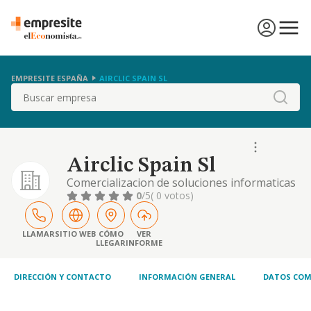
EMPRESITE ESPAÑA
AIRCLIC SPAIN SL
Buscar
Airclic Spain Sl
Comercializacion de soluciones informaticas
empresariales y personales incluyendo
0
/5
( 0 votos)
licencias de software propias o de terceros y
equipos de hardware. el desarrollo y la
comercializacion de soluciones informaticas
LLAMAR
SITIO WEB
CÓMO
VER
LLEGAR
INFORME
propias,
DIRECCIÓN Y CONTACTO
INFORMACIÓN GENERAL
DATOS COM