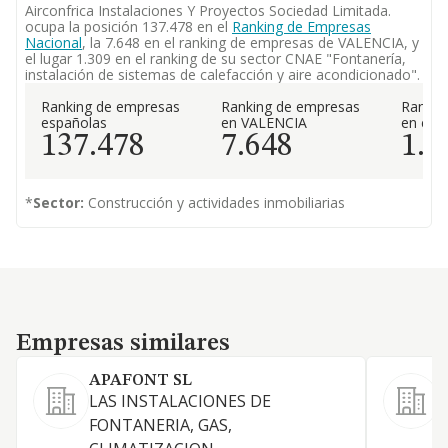
Airconfrica Instalaciones Y Proyectos Sociedad Limitada.
ocupa la posición 137.478 en el
Ranking de Empresas
Nacional
, la 7.648 en el ranking de empresas de VALENCIA, y
el lugar 1.309 en el ranking de su sector CNAE "Fontanería,
instalación de sistemas de calefacción y aire acondicionado".
Ranking de empresas
Ranking de empresas
Rankin
españolas
en VALENCIA
en el 
137.478
7.648
1.3
*
Sector:
Construcción y actividades inmobiliarias
Empresas similares
Empresas similares
APAFONT SL
LAS INSTALACIONES DE
A
FONTANERIA, GAS,
F