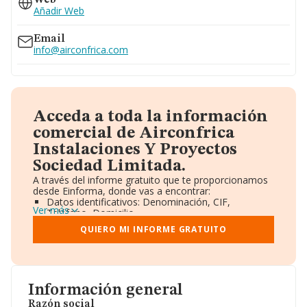
Web
Añadir Web
Email
info@airconfrica.com
Acceda a toda la información
comercial de Airconfrica
Instalaciones Y Proyectos
Sociedad Limitada.
A través del informe gratuito que te proporcionamos
desde Einforma, donde vas a encontrar:
Datos identificativos: Denominación, CIF,
Ver más
Teléfono, Domicilio.
Informe Mercantil Completo (BORME).
QUIERO MI INFORME GRATUITO
Gráficos de Evolución Ventas y Empleados.
Consejo de Administración y Administradores.
Directivos y Ejecutivos.
Accionistas.
Participaciones y Vinculaciones en otras empresas.
Información general
Artículos de prensa publicados sobre la empresa.
Información oficial y registral complementaria.
Razón social