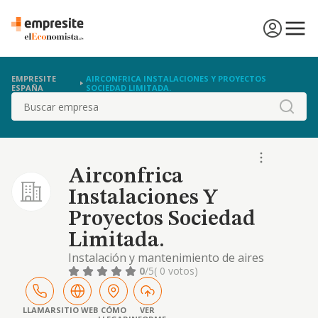
EMPRESITE
AIRCONFRICA INSTALACIONES Y PROYECTOS
ESPAÑA
SOCIEDAD LIMITADA.
Buscar
Airconfrica
Instalaciones Y
Proyectos Sociedad
Limitada.
Instalación y mantenimiento de aires
acondicionados, suelos radiantes y por
0
/5
( 0 votos)
conductos.
LLAMAR
SITIO WEB
CÓMO
VER