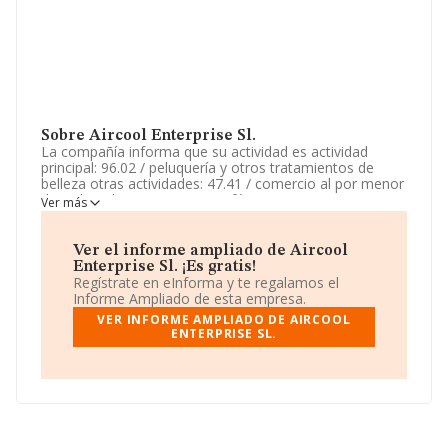
Sobre Aircool Enterprise Sl.
La compañía informa que su actividad es actividad
principal: 96.02 / peluquería y otros tratamientos de
belleza otras actividades: 47.41 / comercio al por menor
de ordenadores, equipos periféricos y programas
Ver más
informáticos en establecimientos especializados, 68.10 /
compraventa de bienes inmobiliarios por cuenta propia,
47.52 / comercio. La empresa es una Sociedad Limitada.
Ver el informe ampliado de Aircool
Clasifica su actividad CNAE como '%cnae%', código
Enterprise Sl. ¡Es gratis!
9621. La empresa no tiene actividad en mercados
Regístrate en eInforma y te regalamos el
exteriores.
Informe Ampliado de esta empresa.
VER INFORME AMPLIADO DE AIRCOOL
La sociedad
Aircool Enterprise S.L
, CIF B56142201,
ENTERPRISE SL.
está situada en Calle Mendez Alvaro núm. 20, (28045),
Madrid, Madrid.
Con los datos a disposición de INFORMA sobre 27.497
empresas pertenecientes al sector, en el ámbito
nacional la facturación alcanza la cifra de 868 millones
de euros y el promedio de la facturación de ventas