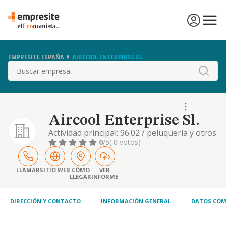
EMPRESITE ESPAÑA
AIRCOOL ENTERPRISE SL.
Buscar
Aircool Enterprise Sl.
Actividad principal: 96.02 / peluquería y otros
tratamientos de belleza otras actividades:
0
/5
( 0 votos)
47.41 / comercio al por menor de
ordenadores, equipos periféricos y
programas informáticos en
LLAMAR
SITIO WEB
CÓMO
VER
LLEGAR
INFORME
establecimientos especializados , 68.10 /
compraventa de bienes inmobiliarios por
cuenta propia , 47.52 / comercio
DIRECCIÓN Y CONTACTO
INFORMACIÓN GENERAL
DATOS COM