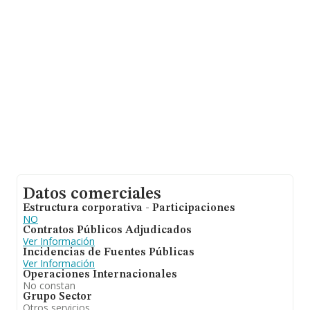
entre todas las compañías asciende a los 31 mil euros.
Teniendo en cuenta la información sobre Madrid, en la
base de datos de INFORMA aparecen 7667 empresas,
cuyas ventas han obtenido los 278 millones de euros.
Como información adicional de interés, la antigüedad
desde la constitución es de 14 años. La media de
empleados de las empresas es de 1.
Datos comerciales
Estructura corporativa - Participaciones
NO
Contratos Públicos Adjudicados
Ver Información
Incidencias de Fuentes Públicas
Ver Información
Operaciones Internacionales
No constan
Grupo Sector
Otros servicios