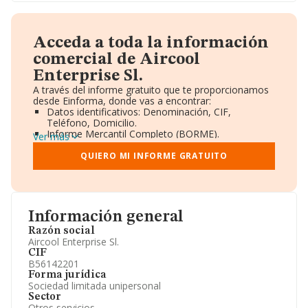
Acceda a toda la información
comercial de Aircool
Enterprise Sl.
A través del informe gratuito que te proporcionamos
desde Einforma, donde vas a encontrar:
Datos identificativos: Denominación, CIF,
Teléfono, Domicilio.
Informe Mercantil Completo (BORME).
Ver más
Gráficos de Evolución Ventas y Empleados.
Consejo de Administración y Administradores.
QUIERO MI INFORME GRATUITO
Directivos y Ejecutivos.
Accionistas.
Participaciones y Vinculaciones en otras empresas.
Artículos de prensa publicados sobre la empresa.
Información oficial y registral complementaria.
Información general
Razón social
Aircool Enterprise Sl.
CIF
B56142201
Forma jurídica
Sociedad limitada unipersonal
Sector
Otros servicios