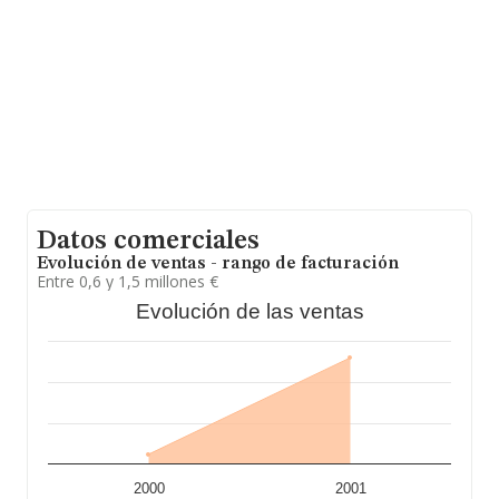
en la base de datos de INFORMA aparecen 494
empresas, cuyas ventas en 2001 han alcanzado los 156
millones de euros. Con el fin de ampliar la información
relativa a las compañías, la media de antigüedad desde
la constitución es de 19 años. La media de empleados
es de 3.
Datos comerciales
Evolución de ventas - rango de facturación
Entre 0,6 y 1,5 millones €
Evolución de las ventas
2000
2001