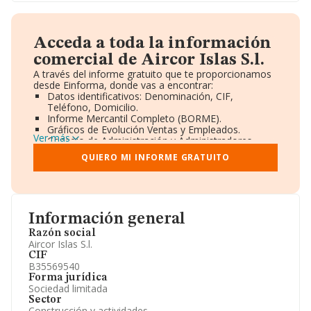
Acceda a toda la información
comercial de Aircor Islas S.l.
A través del informe gratuito que te proporcionamos
desde Einforma, donde vas a encontrar:
Datos identificativos: Denominación, CIF,
Teléfono, Domicilio.
Informe Mercantil Completo (BORME).
Gráficos de Evolución Ventas y Empleados.
Ver más
Consejo de Administración y Administradores.
Directivos y Ejecutivos.
QUIERO MI INFORME GRATUITO
Accionistas.
Participaciones y Vinculaciones en otras empresas.
Artículos de prensa publicados sobre la empresa.
Información oficial y registral complementaria.
Información general
Razón social
Aircor Islas S.l.
CIF
B35569540
Forma jurídica
Sociedad limitada
Sector
Construcción y actividades