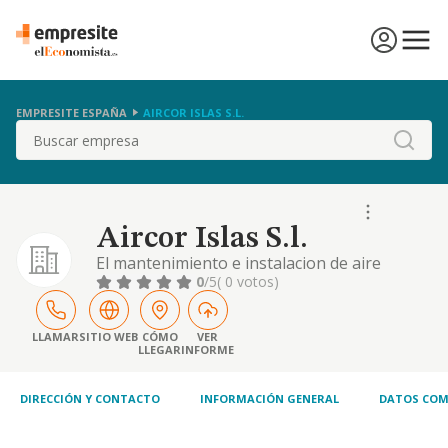
EMPRESITE ESPAÑA
AIRCOR ISLAS S.L.
Buscar
Aircor Islas S.l.
El mantenimiento e instalacion de aire
acondicionado.
0
/5
( 0 votos)
LLAMAR
SITIO WEB
CÓMO
VER
LLEGAR
INFORME
DIRECCIÓN Y CONTACTO
INFORMACIÓN GENERAL
DATOS COM