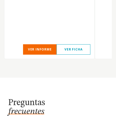
a
e
c
p
l
l
VER INFORME
VER FICHA
Preguntas
frecuentes