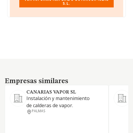
S.L.
Empresas similares
Empresas similares
CANARIAS VAPOR SL
Instalación y mantenimiento
F
de calderas de vapor.
g
PALMAS
d
e
v