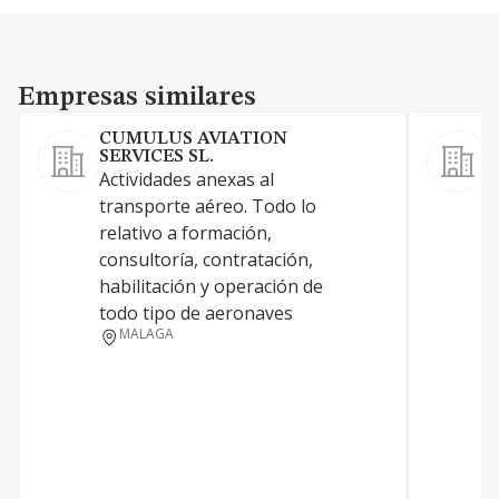
Empresas similares
Empresas similares
CUMULUS AVIATION
F
SERVICES SL.
L
Actividades anexas al
s
transporte aéreo. Todo lo
d
relativo a formación,
a
consultoría, contratación,
c
habilitación y operación de
r
todo tipo de aeronaves
p
MALAGA
c
t
c
y
o