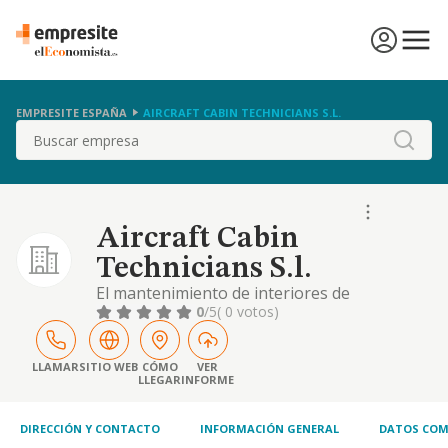
EMPRESITE ESPAÑA
AIRCRAFT CABIN TECHNICIANS S.L.
Buscar
Aircraft Cabin
Technicians S.l.
El mantenimiento de interiores de
aeronaves asi como la contratacion y
0
/5
( 0 votos)
suministros de trabajadores aerolineas para
el mantenimiento de sus aeronaves
LLAMAR
SITIO WEB
CÓMO
VER
LLEGAR
INFORME
DIRECCIÓN Y CONTACTO
INFORMACIÓN GENERAL
DATOS COM