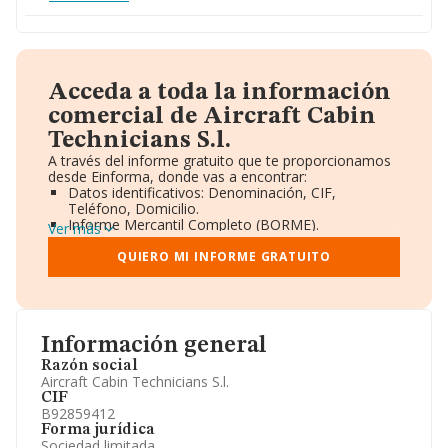
Acceda a toda la información
comercial de Aircraft Cabin
Technicians S.l.
A través del informe gratuito que te proporcionamos
desde Einforma, donde vas a encontrar:
Datos identificativos: Denominación, CIF,
Teléfono, Domicilio.
Informe Mercantil Completo (BORME).
Ver más
Gráficos de Evolución Ventas y Empleados.
Consejo de Administración y Administradores.
QUIERO MI INFORME GRATUITO
Directivos y Ejecutivos.
Accionistas.
Participaciones y Vinculaciones en otras empresas.
Artículos de prensa publicados sobre la empresa.
Información oficial y registral complementaria.
Información general
Razón social
Aircraft Cabin Technicians S.l.
CIF
B92859412
Forma jurídica
Sociedad limitada