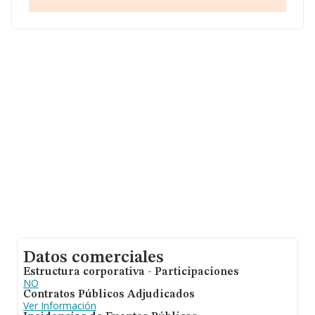
facturación asciende a 22.737 millones de euros y la
media de facturación de ventas entre todas las
compañías alcanza los 171 mil euros. Finalmente, para
completar los datos de sector la antigüedad desde la
constitución es de 24 años. Los empleados de media
son 1.
Datos comerciales
Estructura corporativa - Participaciones
NO
Contratos Públicos Adjudicados
Ver Información