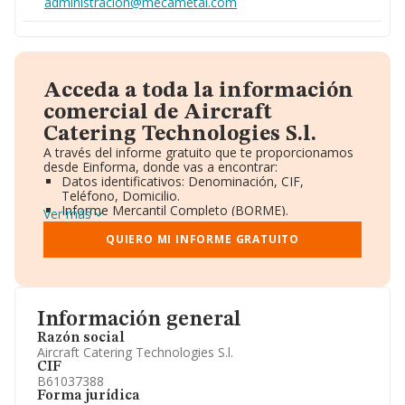
administracion@mecametal.com
Acceda a toda la información
comercial de Aircraft
Catering Technologies S.l.
A través del informe gratuito que te proporcionamos
desde Einforma, donde vas a encontrar:
Datos identificativos: Denominación, CIF,
Teléfono, Domicilio.
Informe Mercantil Completo (BORME).
Ver más
Gráficos de Evolución Ventas y Empleados.
Consejo de Administración y Administradores.
QUIERO MI INFORME GRATUITO
Directivos y Ejecutivos.
Accionistas.
Participaciones y Vinculaciones en otras empresas.
Artículos de prensa publicados sobre la empresa.
Información oficial y registral complementaria.
Información general
Razón social
Aircraft Catering Technologies S.l.
CIF
B61037388
Forma jurídica