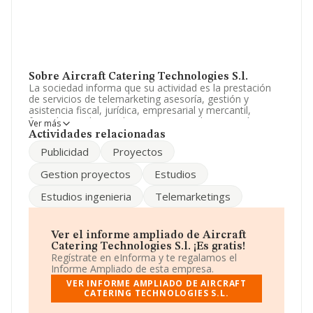
Sobre Aircraft Catering Technologies S.l.
La sociedad informa que su actividad es la prestación
de servicios de telemarketing asesoría, gestión y
asistencia fiscal, jurídica, empresarial y mercantil,
formulacion de estudios y proyectos de ingeniería.
Ver más
representación de marcas, etc. La empresa está
Actividades relacionadas
registrada como Sociedad Limitada. La actividad de
Publicidad
Proyectos
referencia CNAE corresponde a 'Alquiler de bienes
inmobiliarios por cuenta propia', cuyo Código es 6820.
Gestion proyectos
Estudios
La empresa no tiene actividad en mercados exteriores.
Estudios ingenieria
Telemarketings
Es posible ponerse en contacto con la empresa a través
del teléfono 933733911 y la dirección de correo es
administración@mecametal.com
.
Ver el informe ampliado de Aircraft
La empresa
Aircraft Catering Technologies S.L
, con
Catering Technologies S.l. ¡Es gratis!
NIF B61037388, está situada en Calle Josep Bastus I
Regístrate en eInforma y te regalamos el
Planes núm. 11, (08970), Sant Joan Despi, en Barcelona,
Informe Ampliado de esta empresa.
Cataluña.
VER INFORME AMPLIADO DE AIRCRAFT
CATERING TECHNOLOGIES S.L.
Con los datos a disposición de INFORMA sobre 132.555
empresas pertenecientes al sector, a nivel nacional la