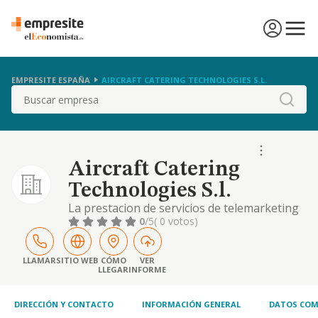
EMPRESITE ESPAÑA
AIRCRAFT CATERING TECHNOLOGIES S.L.
Buscar
Aircraft Catering
Technologies S.l.
La prestacion de servicios de telemarketing
asesoria, gestion y asistencia fiscal, juridica,
0
/5
( 0 votos)
empresarial y mercantil, formulacion de
estudios y proyectos de ingenieria.
representacion de marcas, etc.
LLAMAR
SITIO WEB
CÓMO
VER
LLEGAR
INFORME
DIRECCIÓN Y CONTACTO
INFORMACIÓN GENERAL
DATOS COM