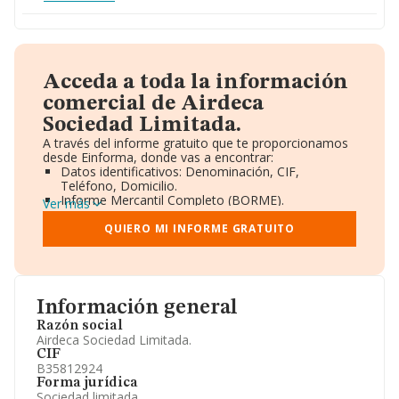
Acceda a toda la información
comercial de Airdeca
Sociedad Limitada.
A través del informe gratuito que te proporcionamos
desde Einforma, donde vas a encontrar:
Datos identificativos: Denominación, CIF,
Teléfono, Domicilio.
Informe Mercantil Completo (BORME).
Ver más
Gráficos de Evolución Ventas y Empleados.
Consejo de Administración y Administradores.
QUIERO MI INFORME GRATUITO
Directivos y Ejecutivos.
Accionistas.
Participaciones y Vinculaciones en otras empresas.
Artículos de prensa publicados sobre la empresa.
Información oficial y registral complementaria.
Información general
Razón social
Airdeca Sociedad Limitada.
CIF
B35812924
Forma jurídica
Sociedad limitada