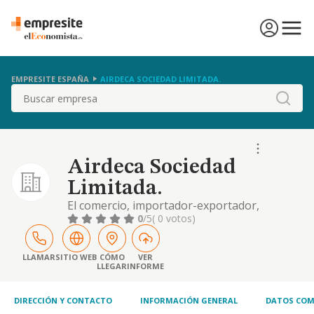
EMPRESITE ESPAÑA
AIRDECA SOCIEDAD LIMITADA.
Buscar
Airdeca Sociedad
Limitada.
El comercio, importador-exportador,
almacenamiento, distribucion, y venta al
0
/5
( 0 votos)
mayor y detalle y la representacion de toda
clase de personas fisicas o juridicas
comerciales, que le otorguen su confianza,
LLAMAR
SITIO WEB
CÓMO
VER
LLEGAR
INFORME
para la introducci
DIRECCIÓN Y CONTACTO
INFORMACIÓN GENERAL
DATOS COM