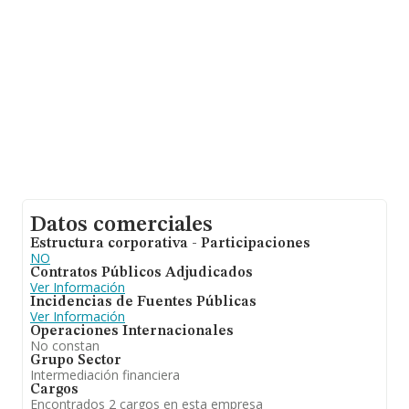
la información sobre Las Palmas, en la base de datos
INFORMA constan 319 empresas, con ventas de 21
millones de euros. Por último, con el fin de ampliar la
información relativa al ámbito de la empresa, los
empleados de media son 3. La antigüedad alcanza los
17 años desde la constitución.
Datos comerciales
Estructura corporativa - Participaciones
NO
Contratos Públicos Adjudicados
Ver Información
Incidencias de Fuentes Públicas
Ver Información
Operaciones Internacionales
No constan
Grupo Sector
Intermediación financiera
Cargos
Encontrados 2 cargos en esta empresa