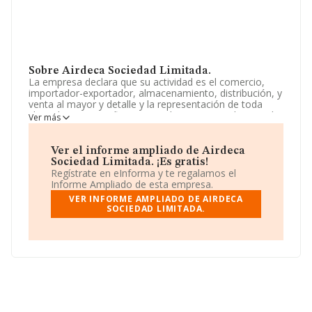
Sobre Airdeca Sociedad Limitada.
La empresa declara que su actividad es el comercio,
importador-exportador, almacenamiento, distribución, y
venta al mayor y detalle y la representación de toda
clase de personas fisicas o juridicas comerciales, que le
Ver más
otorguen su confianza, para la introducci. La sociedad
está inscrita en el Registro Mercantil como Sociedad
Limitada. La actividad de referencia CNAE corresponde
Ver el informe ampliado de Airdeca
a 'Actividades de agentes y corredores de seguros',
Sociedad Limitada. ¡Es gratis!
cuyo Código es 6622. La sociedad no tiene actividad en
Regístrate en eInforma y te regalamos el
mercados exteriores.
Informe Ampliado de esta empresa.
VER INFORME AMPLIADO DE AIRDECA
La empresa
Airdeca Sociedad Limitada
, con NIF
SOCIEDAD LIMITADA.
B35812924, está situada en Calle Del Donante De
Sangre núm. 5, (35500), en el municipio de Arrecife, en
Las Palmas, Islas Canarias.
En base a la información de la que dispone INFORMA
sobre 17.872 compañías, en el ámbito nacional la
facturación alcanza la cifra de 5.569 millones de euros y
se estima que el promedio de la facturación entre todas
las empresas es de 311 mil euros. Teniendo en cuenta