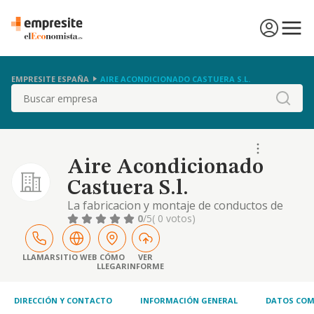
EMPRESITE ESPAÑA
AIRE ACONDICIONADO CASTUERA S.L.
Buscar
Aire Acondicionado
Castuera S.l.
La fabricacion y montaje de conductos de
aire acondicionado, montaje e instalacion de
0
/5
( 0 votos)
maquinas de aire acondicionado,
distribucion, venta e instalacion de
materiales relacionados con lo anterior,
LLAMAR
SITIO WEB
CÓMO
VER
LLEGAR
INFORME
pladur-escayola, materia
DIRECCIÓN Y CONTACTO
INFORMACIÓN GENERAL
DATOS COM