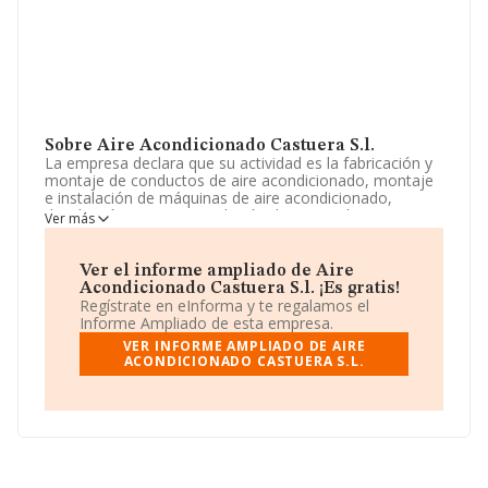
Sobre Aire Acondicionado Castuera S.l.
La empresa declara que su actividad es la fabricación y
montaje de conductos de aire acondicionado, montaje
e instalación de máquinas de aire acondicionado,
distribución, venta e instalación de materiales
Ver más
relacionados con lo anterior, pladur-escayola, materia.
La sociedad está registrada como Sociedad Limitada.
Su CNAE corresponde a 4322 con código 'Fontanería,
Ver el informe ampliado de Aire
instalaciones de sistemas de calefacción y aire
Acondicionado Castuera S.l. ¡Es gratis!
acondicionado'. La compañía no tiene actividad en
Regístrate en eInforma y te regalamos el
mercados exteriores.
Informe Ampliado de esta empresa.
VER INFORME AMPLIADO DE AIRE
Teniendo en cuenta la información disponible en
ACONDICIONADO CASTUERA S.L.
INFORMA, ha dispuesto de un número de empleados
por encima de la media de sector.
La compañía
Aire Acondicionado Castuera S.L
, CIF
B91017681, tiene domicilio fiscal en Calle Parque De
Doñana núm. 12, (41015), Sevilla, Andalucía.