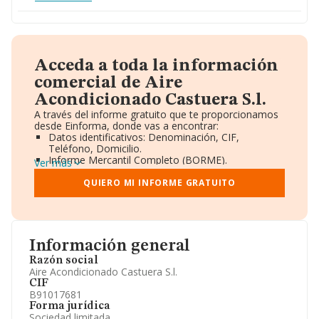
Acceda a toda la información
comercial de Aire
Acondicionado Castuera S.l.
A través del informe gratuito que te proporcionamos
desde Einforma, donde vas a encontrar:
Datos identificativos: Denominación, CIF,
Teléfono, Domicilio.
Informe Mercantil Completo (BORME).
Ver más
Gráficos de Evolución Ventas y Empleados.
Consejo de Administración y Administradores.
QUIERO MI INFORME GRATUITO
Directivos y Ejecutivos.
Accionistas.
Participaciones y Vinculaciones en otras empresas.
Artículos de prensa publicados sobre la empresa.
Información oficial y registral complementaria.
Información general
Razón social
Aire Acondicionado Castuera S.l.
CIF
B91017681
Forma jurídica
Sociedad limitada