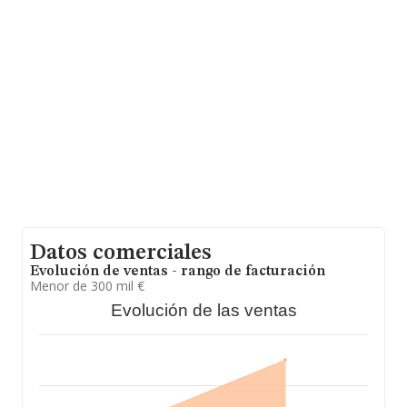
En base a la información de la que dispone INFORMA
sobre 30.641 compañías, en el ámbito nacional la
facturación alcanza la cifra de 9.687 millones de euros y
se estima que el promedio de la facturación entre todas
las empresas es de 316 mil euros. Teniendo en cuenta
la información sobre Sevilla, en la base de datos
INFORMA constan 1010 empresas, cuyas ventas en
2000 han alcanzado los 269 millones de euros. Como
información adicional de interés, la media de empleados
es de 3. La antigüedad desde la constitución es de 19
años.
Datos comerciales
Evolución de ventas - rango de facturación
Menor de 300 mil €
Evolución de las ventas