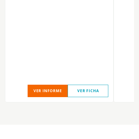
C
T
VER INFORME
VER FICHA