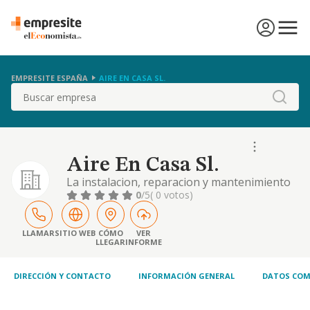
EMPRESITE ESPAÑA
AIRE EN CASA SL.
Buscar
Aire En Casa Sl.
La instalacion, reparacion y mantenimiento
de aire acondicionado, asi como las obras de
0
/5
( 0 votos)
acondicionamiento tanto interior como
exterior de toda clase de bienes inmuebles
LLAMAR
SITIO WEB
CÓMO
VER
LLEGAR
INFORME
DIRECCIÓN Y CONTACTO
INFORMACIÓN GENERAL
DATOS COM