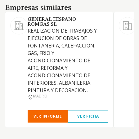
Empresas similares
Empresas similares
GENERAL HISPANO
P
ROMGAS SL
REALIZACION DE TRABAJOS Y
T
EJECUCION DE OBRAS DE
FONTANERIA, CALEFACCION,
GAS, FRIO Y
C
ACONDICIONAMIENTO DE
AIRE, REFORMA Y
ACONDICIONAMIENTO DE
INTERIORES, ALBANILERIA,
PINTURA Y DECORACION.
MADRID
VER INFORME
VER FICHA