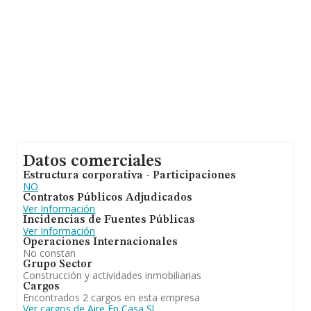
ampliar la información relativa al ámbito de la empresa,
la antigüedad desde la constitución es de 19 años. La
media de empleados de las empresas es de 3.
Datos comerciales
Estructura corporativa - Participaciones
NO
Contratos Públicos Adjudicados
Ver Información
Incidencias de Fuentes Públicas
Ver Información
Operaciones Internacionales
No constan
Grupo Sector
Construcción y actividades inmobiliarias
Cargos
Encontrados 2 cargos en esta empresa
Ver cargos de Aire En Casa Sl.