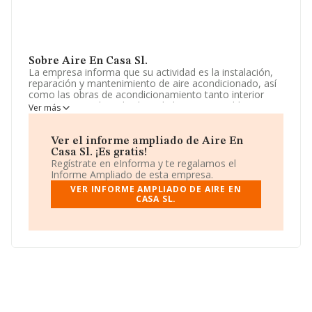
Sobre Aire En Casa Sl.
La empresa informa que su actividad es la instalación,
reparación y mantenimiento de aire acondicionado, así
como las obras de acondicionamiento tanto interior
como exterior de toda clase de bienes inmuebles. La
Ver más
empresa es una Sociedad Limitada. Su CNAE
corresponde a 4322 con código 'Fontanería,
instalaciones de sistemas de calefacción y aire
Ver el informe ampliado de Aire En
acondicionado'. No realiza actividad de importación y/o
Casa Sl. ¡Es gratis!
exportación.
Regístrate en eInforma y te regalamos el
Informe Ampliado de esta empresa.
La empresa española
Aire En Casa S.L
, B86200805,
VER INFORME AMPLIADO DE AIRE EN
está situada en Calle Granada núm. 14 Bj E, (28007),
CASA SL.
Madrid, Madrid.
En base a la información de la que dispone INFORMA
sobre 30.641 compañías, a nivel nacional la facturación
asciende a 9.687 millones de euros y la media de
facturación de ventas entre todas las compañías
alcanza los 316 mil euros. Teniendo en cuenta la
información sobre Madrid, en la base de datos
INFORMA constan 5580 empresas, con ventas de hasta
2.172 millones de euros. Por último, con el fin de