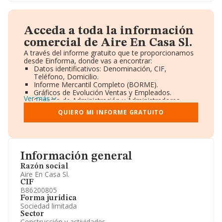
Acceda a toda la información
comercial de Aire En Casa Sl.
A través del informe gratuito que te proporcionamos
desde Einforma, donde vas a encontrar:
Datos identificativos: Denominación, CIF,
Teléfono, Domicilio.
Informe Mercantil Completo (BORME).
Gráficos de Evolución Ventas y Empleados.
Ver más
Consejo de Administración y Administradores.
Directivos y Ejecutivos.
QUIERO MI INFORME GRATUITO
Accionistas.
Participaciones y Vinculaciones en otras empresas.
Artículos de prensa publicados sobre la empresa.
Información oficial y registral complementaria.
Información general
Razón social
Aire En Casa Sl.
CIF
B86200805
Forma jurídica
Sociedad limitada
Sector
Construcción y actividades