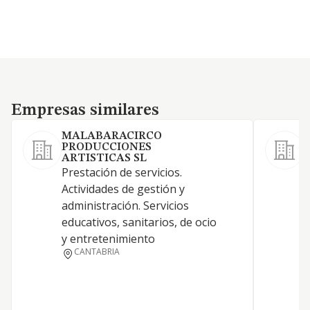
Empresas similares
Empresas similares
MALABARACIRCO
PRODUCCIONES
ARTISTICAS SL
L
Prestación de servicios.
e
Actividades de gestión y
c
administración. Servicios
P
educativos, sanitarios, de ocio
t
y entretenimiento
d
CANTABRIA
p