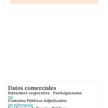
empresas pertenecientes al sector, a nivel nacional la
facturación asciende a 1.392 millones de euros y la
media entre todas las compañías es de 199 mil euros
de ventas en 2011. En cuanto a la información relativa a
la provincia de Cantabria, en la base de datos INFORMA
constan 43 empresas, cuyas ventas han obtenido los 3
millones de euros. Para aportar ulterior información de
interés en el ámbito sectorial, la antigüedad desde la
constitución es de 12 años. La media de empleados de
las empresas es de 2.
Datos comerciales
Estructura corporativa - Participaciones
NO
Contratos Públicos Adjudicados
Ver Información