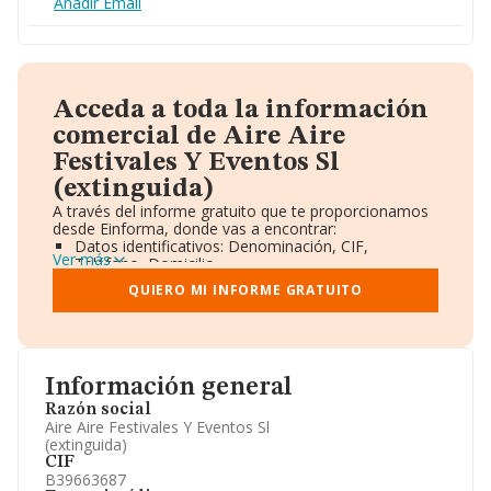
Añadir Email
Acceda a toda la información
comercial de Aire Aire
Festivales Y Eventos Sl
(extinguida)
A través del informe gratuito que te proporcionamos
desde Einforma, donde vas a encontrar:
Datos identificativos: Denominación, CIF,
Ver más
Teléfono, Domicilio.
Informe Mercantil Completo (BORME).
QUIERO MI INFORME GRATUITO
Gráficos de Evolución Ventas y Empleados.
Consejo de Administración y Administradores.
Directivos y Ejecutivos.
Accionistas.
Participaciones y Vinculaciones en otras empresas.
Información general
Artículos de prensa publicados sobre la empresa.
Información oficial y registral complementaria.
Razón social
Aire Aire Festivales Y Eventos Sl
(extinguida)
CIF
B39663687