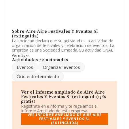
Sobre Aire Aire Festivales Y Eventos Sl
(extinguida)
La sociedad declara que su actividad es la actividad de
organización de festivales y celebracion de eventos. La
empresa es una Sociedad Limitada. Su actividad CNAE
es '%cnae%' con código 9020. La empresa no tiene
Ver más
actividad en mercados exteriores.
Actividades relacionadas
Eventos
Organizar eventos
El número de empleados ha bajado un 50% y
atendiendo a los datos disponibles en INFORMA, el
Ocio entretenimiento
número de empleados de la compañía ha estado por
debajo de la media de sector.
Para ponerse en contacto con sus oficinas, la empresa
Ver el informe ampliado de Aire Aire
facilita el número de teléfono 942225391.
Festivales Y Eventos Sl (extinguida) ¡Es
gratis!
La empresa
Aire Aire Festivales y Eventos S.L
Regístrate en eInforma y te regalamos el
(extinguida)
, con NIF B39663687, tiene domicilio fiscal
Informe Ampliado de esta empresa.
en Calle Castilla En núm. 75, (39009), Santander,
VER INFORME AMPLIADO DE AIRE AIRE
Cantabria.
FESTIVALES Y EVENTOS SL
(EXTINGUIDA)
Con los datos a disposición de INFORMA sobre 6.998