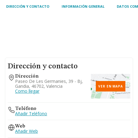
DIRECCIÓN Y CONTACTO
INFORMACIÓN GENERAL
DATOS COM
Dirección y contacto
Dirección
Paseo De Les Germanies, 39 - Bj,
Gandia, 46702, Valencia
VER EN MAPA
Como llegar
Teléfono
Añadir Teléfono
Web
Añadir Web