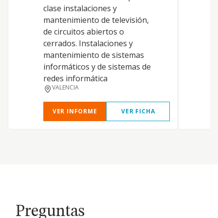
c
clase instalaciones y
y
mantenimiento de televisión,
f
de circuitos abiertos o
m
cerrados. Instalaciones y
m
mantenimiento de sistemas
a
informáticos y de sistemas de
v
redes informática
VALENCIA
VER INFORME
VER FICHA
Preguntas