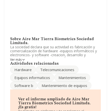
Sobre Aire Mar Tierra Biometrics Sociedad
Limitada.
La sociedad declara que su actividad es fabricación y
comercialización de hardware -equipos informáticos y
electronicos- y software -creacion, desarrollo y
mantenimiento de aplicaciones informaticas- para
Ver más
telecomunicaciones. importación-exportación de todo
Actividades relacionadas
tip. La empresa aparece inscrita en el Registro Mercantil
Hardware
Telecomunicaciones
como Sociedad Limitada. Clasifica su actividad CNAE
como 'Otras actividades de telecomunicaciones', código
Equipos informaticos
Mantenimientos
6190. La sociedad no tiene actividad en mercados
exteriores.
Software b
Mantenimiento de equipos
La empresa
Aire Mar Tierra Biometrics Sociedad
Limitada
, con NIF B98057771, tiene domicilio fiscal en
Paseo De Les Germanies núm. 39 Bj, (46702), en el
Ver el informe ampliado de Aire Mar
municipio de Gandia, en Valencia, Comunidad
Tierra Biometrics Sociedad Limitada.
Valenciana.
¡Es gratis!