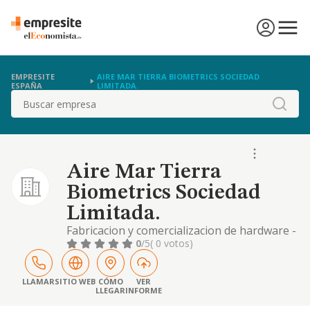
EMPRESITE
AIRE MAR TIERRA BIOMETRICS SOCIEDAD
ESPAÑA
LIMITADA.
Buscar
Aire Mar Tierra
Biometrics Sociedad
Limitada.
Fabricacion y comercializacion de hardware -
equipos informaticos y electronicos- y
0
/5
( 0 votos)
software -creacion, desarrollo y
mantenimiento de aplicaciones informaticas-
para telecomunicaciones. importacion-
LLAMAR
SITIO WEB
CÓMO
VER
LLEGAR
INFORME
exportacion de todo tip