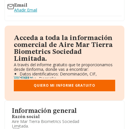
Email
Añadir Email
Acceda a toda la información
comercial de Aire Mar Tierra
Biometrics Sociedad
Limitada.
A través del informe gratuito que te proporcionamos
desde Einforma, donde vas a encontrar:
Datos identificativos: Denominación, CIF,
Ver más
Teléfono, Domicilio.
Informe Mercantil Completo (BORME).
QUIERO MI INFORME GRATUITO
Gráficos de Evolución Ventas y Empleados.
Consejo de Administración y Administradores.
Directivos y Ejecutivos.
Accionistas.
Participaciones y Vinculaciones en otras empresas.
Información general
Artículos de prensa publicados sobre la empresa.
Información oficial y registral complementaria.
Razón social
Aire Mar Tierra Biometrics Sociedad
Limitada.