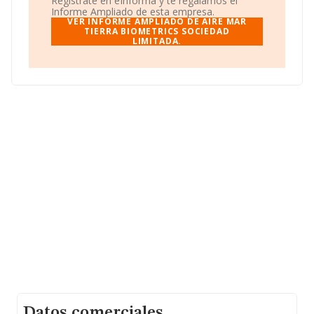
Regístrate en eInforma y te regalamos el
En relación con el sector y disponiendo de los datos de
Informe Ampliado de esta empresa.
hasta 9.225 empresas, en el ámbito nacional la
VER INFORME AMPLIADO DE AIRE MAR
facturación alcanza la cifra de 19.481 millones de euros
TIERRA BIOMETRICS SOCIEDAD
LIMITADA.
y el promedio de la facturación de ventas entre todas
las compañías asciende a los 2 millones de euros. En
relación con la información de la provincia de Valencia,
en la base de datos INFORMA constan 491 empresas,
cuyas ventas han obtenido los 144 millones de euros.
Para aportar ulterior información de interés en el
ámbito sectorial, la media de empleados de las
empresas es de 6; la media de antigüedad desde la
constitución es de 15 años.
Datos comerciales