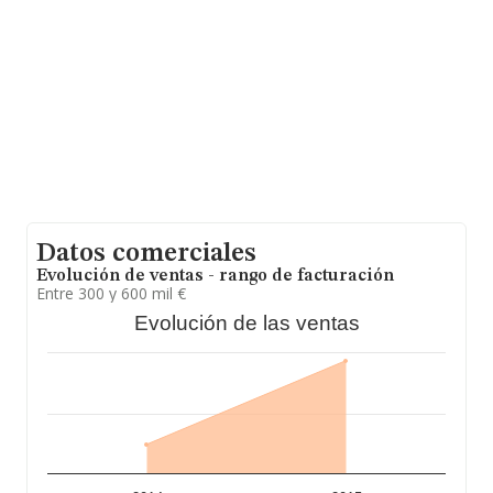
nacional alcanza los 31.947 millones de euros y se
estima que el promedio de la facturación entre todas
las empresas es de 223 mil euros. En relación con la
información de la provincia de Madrid, en la base de
datos de INFORMA aparecen 26093 empresas, con
ventas en el año 2015 de 8.671 millones de euros.
Finalmente, para completar los datos de sector, en
2015, la media de empleados de las empresas es de 3;
la antigüedad desde la constitución es de 12 años.
Datos comerciales
Evolución de ventas - rango de facturación
Entre 300 y 600 mil €
Evolución de las ventas