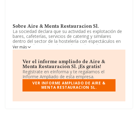
Sobre Aire & Menta Restauracion Sl.
La sociedad declara que su actividad es explotación de
bares, cafeterías, servicios de catering y similares
dentro del sector de la hostelería con espectáculos en
directo. así como la adquisición, explotación y
Ver más
enajenación de bienes inmuebles. La empresa está
registrada como Sociedad Limitada. Su CNAE
corresponde a 5611 con código '%cnae%'. La compañía
Ver el informe ampliado de Aire &
no tiene actividad en mercados exteriores.
Menta Restauracion Sl. ¡Es gratis!
Regístrate en eInforma y te regalamos el
Teniendo en cuenta la información disponible en
Informe Ampliado de esta empresa.
INFORMA, ha dispuesto de un número de empleados
VER INFORME AMPLIADO DE AIRE &
por encima de la media de sector.
MENTA RESTAURACION SL.
Su email es
aireymenta@gmail.com
.
La sociedad
Aire & Menta Restauración S.L
,
B86983251, se encuentra en Calle Pablo Sarasate núm.
1 Bl1 Ptl 1 At A, (28320), en el municipio de Pinto,
Madrid.
En relación con el sector y disponiendo de los datos de
hasta 142.938 empresas, la facturación en el ámbito