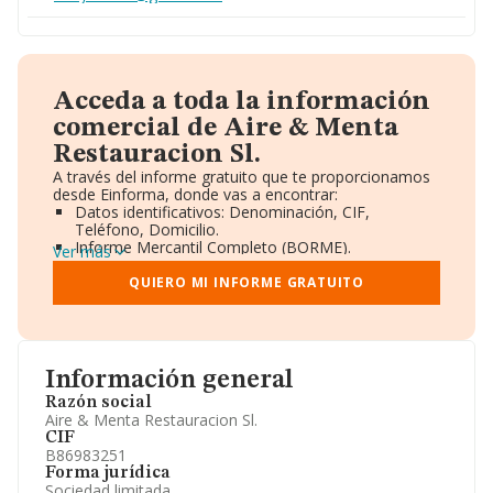
Acceda a toda la información
comercial de Aire & Menta
Restauracion Sl.
A través del informe gratuito que te proporcionamos
desde Einforma, donde vas a encontrar:
Datos identificativos: Denominación, CIF,
Teléfono, Domicilio.
Informe Mercantil Completo (BORME).
Ver más
Gráficos de Evolución Ventas y Empleados.
Consejo de Administración y Administradores.
QUIERO MI INFORME GRATUITO
Directivos y Ejecutivos.
Accionistas.
Participaciones y Vinculaciones en otras empresas.
Artículos de prensa publicados sobre la empresa.
Información oficial y registral complementaria.
Información general
Razón social
Aire & Menta Restauracion Sl.
CIF
B86983251
Forma jurídica
Sociedad limitada