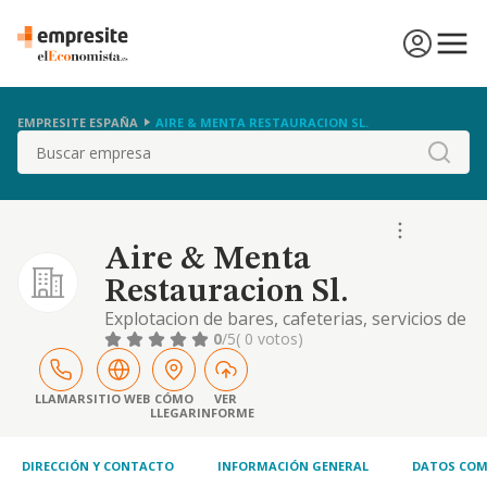
EMPRESITE ESPAÑA
AIRE & MENTA RESTAURACION SL.
Buscar
Aire & Menta
Restauracion Sl.
Explotacion de bares, cafeterias, servicios de
catering y similares dentro del sector de la
0
/5
( 0 votos)
hosteleria con espectaculos en directo. asi
como la adquisicion, explotacion y
enajenacion de bienes inmuebles
LLAMAR
SITIO WEB
CÓMO
VER
LLEGAR
INFORME
DIRECCIÓN Y CONTACTO
INFORMACIÓN GENERAL
DATOS COM