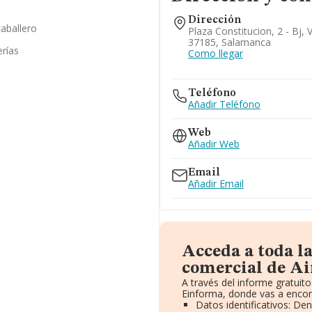
Dirección
caballero
Plaza Constitucion, 2 - Bj, 
37185, Salamanca
erías
Como llegar
Teléfono
Añadir Teléfono
Web
Añadir Web
Email
Añadir Email
Acceda a toda l
comercial de Air
A través del informe gratui
Einforma, donde vas a encon
Datos identificativos: De