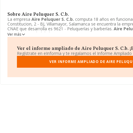
Sobre Aire Peluquer S. C.b.
La empresa
Aire Peluquer S. C.b.
computa 18 años en funcionam
Constitucion, 2 - BJ, Villamayor, Salamanca se encuentra la emp
CNAE que desarrolla es 9621 - Peluquerías y barberías.
Aire Pelu
como Comunidad de bienes.
Ver más
Ver el informe ampliado de Aire Peluquer S. C.b. ¡E
Regístrate en eInforma y te regalamos el Informe Ampliado
VER INFORME AMPLIADO DE AIRE PELUQUE