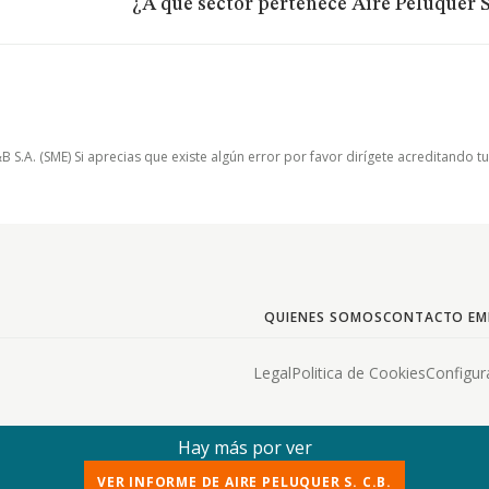
¿A qué sector pertenece Aire Peluquer S
.A. (SME) Si aprecias que existe algún error por favor dirígete acreditando t
QUIENES SOMOS
CONTACTO EM
Legal
Politica de Cookies
Configur
Hay más por ver
VER INFORME DE AIRE PELUQUER S. C.B.