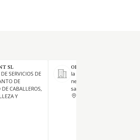
NT SL
ORNATRICES SL.
 DE SERVICIOS DE
la explotación de toda clase d
ANTO DE
negocios relacionados con
 DE CABALLEROS,
salones de peluquería y estét
SALAMANCA
LLEZA Y