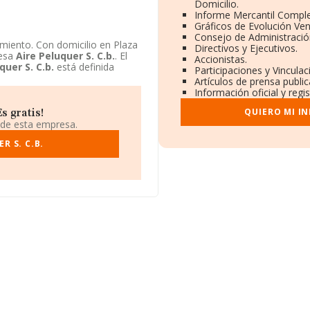
Domicilio.
Informe Mercantil Compl
Gráficos de Evolución Ve
Consejo de Administració
iento. Con domicilio en Plaza
Directivos y Ejecutivos.
resa
Aire Peluquer S. C.b.
. El
Accionistas.
quer S. C.b.
está definida
Participaciones y Vincula
Artículos de prensa publi
Información oficial y regi
QUIERO MI I
s gratis!
 de esta empresa.
R S. C.B.