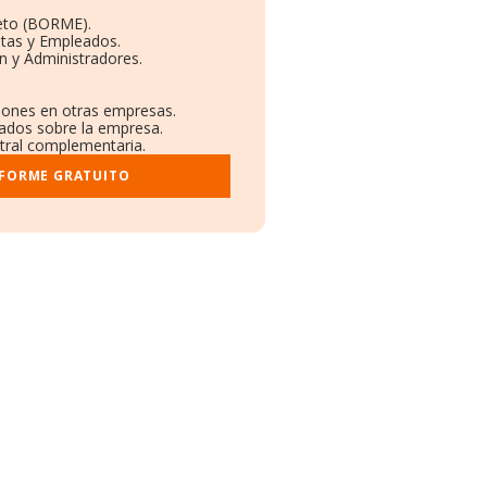
eto (BORME).
ntas y Empleados.
n y Administradores.
ciones en otras empresas.
cados sobre la empresa.
stral complementaria.
NFORME GRATUITO