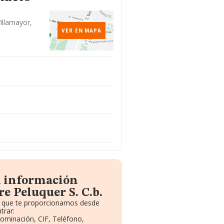
Villamayor,
VER EN MAPA
a información
e Peluquer S. C.b.
to que te proporcionamos desde
trar:
nominación, CIF, Teléfono,