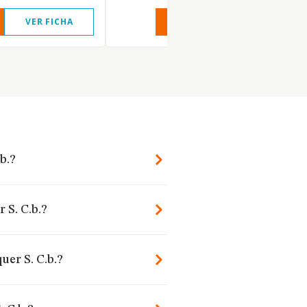
VER FICHA
VER INFORME
VER FIC
b.?
 S. C.b.?
uer S. C.b.?