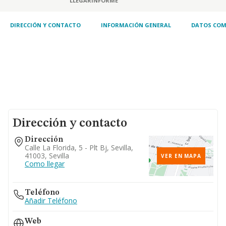
LLEGAR
INFORME
DIRECCIÓN Y CONTACTO
INFORMACIÓN GENERAL
DATOS COM
Dirección y contacto
Dirección
Calle La Florida, 5 - Plt Bj, Sevilla,
41003, Sevilla
VER EN MAPA
Como llegar
Teléfono
Añadir Teléfono
Web