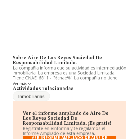
Sobre Aire De Los Reyes Sociedad De
Responsabilidad Limitada.
La compañía informa que su actividad es intermediación
inmobiliaria. La empresa es una Sociedad Limitada.
Tiene CNAE: 6811 - '%cnae%'. La compañía no tiene
actividad en mercados exteriores.
Ver más
Actividades relacionadas
La empresa española
Aire de Los Reyes Sociedad de
Inmobiliarias
Responsabilidad Limitada
, CIF B91287433, se
encuentra en Calle La Florida núm. 5 Plt Bj, (41003),
Sevilla, Andalucía.
Ver el informe ampliado de Aire De
En base a la información de la que dispone INFORMA
Los Reyes Sociedad De
sobre 67.991 compañías, la facturación en el ámbito
Responsabilidad Limitada. ¡Es gratis!
nacional alcanza los 7.139 millones de euros y se calcula
Regístrate en eInforma y te regalamos el
un promedio de facturación de 105 mil euros entre
Informe Ampliado de esta empresa.
todas las compañías. Teniendo en cuenta la
VER INFORME AMPLIADO DE AIRE DE