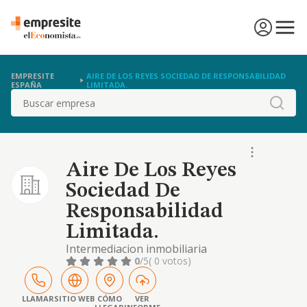
EMPRESITE
AIRE DE LOS REYES SOCIEDAD DE RESPONSABILIDAD
ESPAÑA
LIMITADA.
Buscar
Aire De Los Reyes
Sociedad De
Responsabilidad
Limitada.
Intermediacion inmobiliaria
0
/5
( 0 votos)
LLAMAR
SITIO WEB
CÓMO
VER