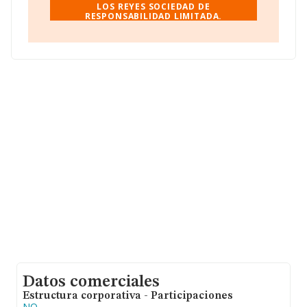
información sobre Sevilla, en la base de datos
LOS REYES SOCIEDAD DE
RESPONSABILIDAD LIMITADA.
INFORMA constan 2432 empresas, cuyas ventas han
alcanzado los 310 millones de euros. Por último, con el
fin de ampliar la información relativa al ámbito de la
empresa, los empleados de media son 1; la antigüedad
desde la constitución es de 13 años.
Datos comerciales
Estructura corporativa - Participaciones
NO