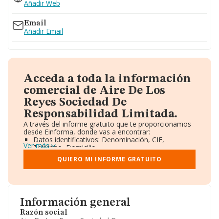
Añadir Web
Email
Añadir Email
Acceda a toda la información
comercial de Aire De Los
Reyes Sociedad De
Responsabilidad Limitada.
A través del informe gratuito que te proporcionamos
desde Einforma, donde vas a encontrar:
Datos identificativos: Denominación, CIF,
Ver más
Teléfono, Domicilio.
Informe Mercantil Completo (BORME).
QUIERO MI INFORME GRATUITO
Gráficos de Evolución Ventas y Empleados.
Consejo de Administración y Administradores.
Directivos y Ejecutivos.
Accionistas.
Participaciones y Vinculaciones en otras empresas.
Información general
Artículos de prensa publicados sobre la empresa.
Información oficial y registral complementaria.
Razón social