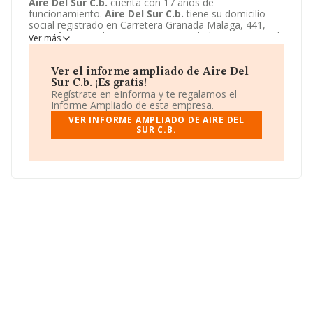
Aire Del Sur C.b.
cuenta con 17 años de
funcionamiento.
Aire Del Sur C.b.
tiene su domicilio
social registrado en Carretera Granada Malaga, 441,
Santa fe, Granada. Enmarca su actividad CNAE principal
Ver más
como 4633 - Comercio al por mayor de productos
lácteos, huevos, aceites y grasas comestibles.
Aire Del
Sur C.b.
aparece inscrita como Comunidad de bienes.
Ver el informe ampliado de Aire Del
Sur C.b. ¡Es gratis!
Regístrate en eInforma y te regalamos el
Informe Ampliado de esta empresa.
VER INFORME AMPLIADO DE AIRE DEL
SUR C.B.