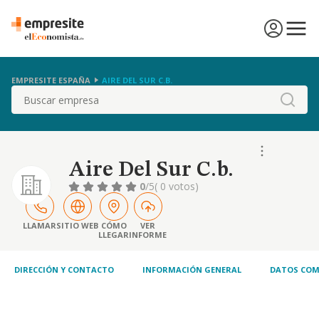
EMPRESITE ESPAÑA
AIRE DEL SUR C.B.
Buscar
Aire Del Sur C.b.
0
/5
( 0 votos)
LLAMAR
SITIO WEB
CÓMO
VER
LLEGAR
INFORME
DIRECCIÓN Y CONTACTO
INFORMACIÓN GENERAL
DATOS COM