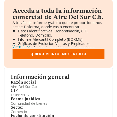
Acceda a toda la información
comercial de Aire Del Sur C.b.
A través del informe gratuito que te proporcionamos
desde Einforma, donde vas a encontrar:
Datos identificativos: Denominación, CIF,
Teléfono, Domicilio.
Informe Mercantil Completo (BORME).
Gráficos de Evolución Ventas y Empleados.
Ver más
Consejo de Administración y Administradores.
Directivos y Ejecutivos.
QUIERO MI INFORME GRATUITO
Accionistas.
Participaciones y Vinculaciones en otras empresas.
Artículos de prensa publicados sobre la empresa.
Información oficial y registral complementaria.
Información general
Razón social
Aire Del Sur C.b.
CIF
E18915132
Forma jurídica
Comunidad de bienes
Sector
Comercio
Fecha de constitución