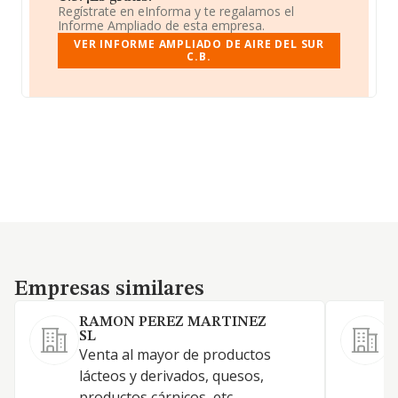
Regístrate en eInforma y te regalamos el
Informe Ampliado de esta empresa.
VER INFORME AMPLIADO DE AIRE DEL SUR
C.B.
Empresas similares
Empresas similares
RAMON PEREZ MARTINEZ
SL
Venta al mayor de productos
P
lácteos y derivados, quesos,
f
productos cárnicos, etc...
d