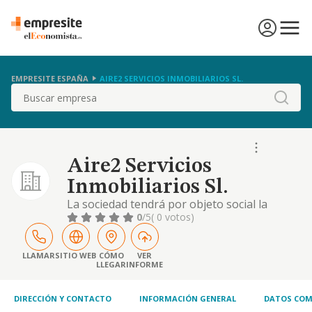
EMPRESITE ESPAÑA
AIRE2 SERVICIOS INMOBILIARIOS SL.
Buscar
Aire2 Servicios
Inmobiliarios Sl.
La sociedad tendrá por objeto social la
construcción, promoción, comercialización,
0
/5
( 0 votos)
administración, intermediación,
arrendamiento excepto el financiero
compraventa de todo tipo de fincas rústicas
LLAMAR
SITIO WEB
CÓMO
VER
LLEGAR
INFORME
y urbanas. la programación, estudio,
planificación y ejecución de planes
urbanísticos
DIRECCIÓN Y CONTACTO
INFORMACIÓN GENERAL
DATOS COM