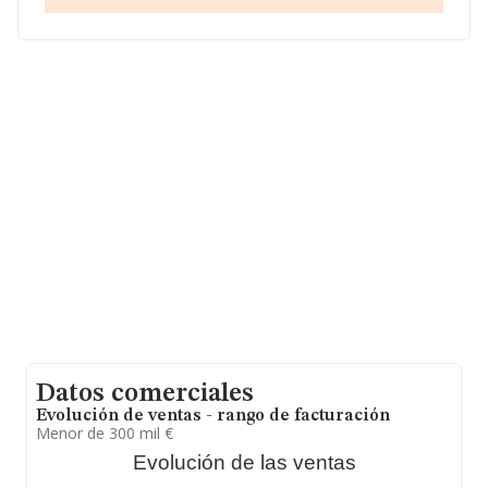
La dirección de correo es
info@aire2.es
.
La sociedad
Aire2 Servicios Inmobiliarios S.L
, CIF
B98557358, está situada en Calle Oriola núm. 43 4 7,
(46009), en el municipio de Valencia, Comunidad
Valenciana.
En base a la información de la que dispone INFORMA
sobre 54.122 compañías, la facturación en el ámbito
nacional alcanza los 4.318 millones de euros y la media
entre todas las compañías es de 79 mil euros de ventas
en 2023, la facturación total de la empresa ha duplicado
ese promedio. Respecto a la información de la provincia
(hablamos de Valencia), en la base de datos de
INFORMA aparecen 3135 empresas, cuyas ventas han
obtenido los 156 millones de euros. Con el fin de
ampliar la información relativa a las compañías, la
media de empleados de las empresas es de 1; la
antigüedad alcanza los 7 años desde la constitución.
Datos comerciales
Evolución de ventas - rango de facturación
Menor de 300 mil €
Evolución de las ventas