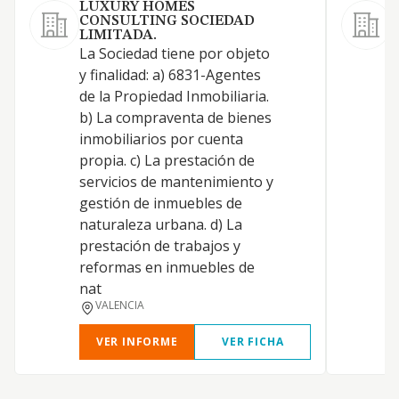
LUXURY HOMES
CONSULTING SOCIEDAD
LIMITADA.
La Sociedad tiene por objeto
C
y finalidad: a) 6831-Agentes
i
de la Propiedad Inmobiliaria.
a
b) La compraventa de bienes
S
inmobiliarios por cuenta
p
propia. c) La prestación de
i
servicios de mantenimiento y
t
gestión de inmuebles de
e
naturaleza urbana. d) La
a
prestación de trabajos y
C
reformas en inmuebles de
n
nat
f
VALENCIA
VER INFORME
VER FICHA