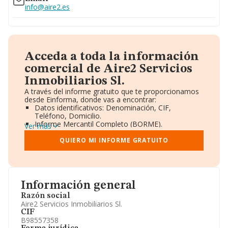
info@aire2.es
Acceda a toda la información
comercial de Aire2 Servicios
Inmobiliarios Sl.
A través del informe gratuito que te proporcionamos
desde Einforma, donde vas a encontrar:
Datos identificativos: Denominación, CIF,
Teléfono, Domicilio.
Informe Mercantil Completo (BORME).
Ver más
Gráficos de Evolución Ventas y Empleados.
Consejo de Administración y Administradores.
QUIERO MI INFORME GRATUITO
Directivos y Ejecutivos.
Accionistas.
Participaciones y Vinculaciones en otras empresas.
Artículos de prensa publicados sobre la empresa.
Información oficial y registral complementaria.
Información general
Razón social
Aire2 Servicios Inmobiliarios Sl.
CIF
B98557358