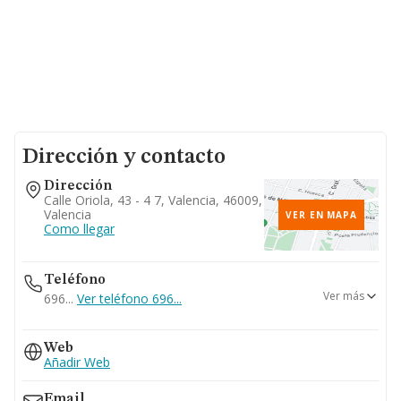
Dirección y contacto
Dirección
Calle Oriola, 43 - 4 7, Valencia, 46009,
Valencia
VER EN MAPA
Como llegar
Teléfono
Ver más
696...
Ver teléfono 696...
600...
Web
Ver teléfono 600...
Añadir Web
Email