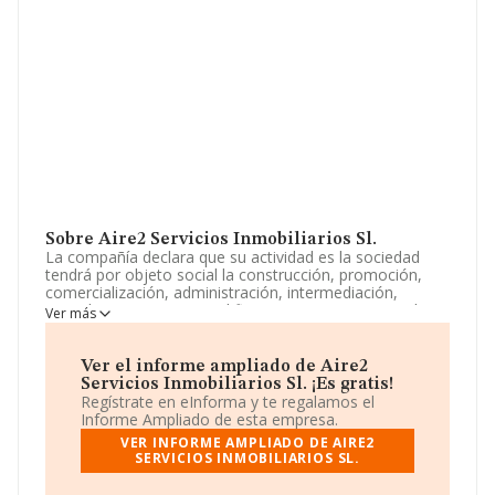
Sobre Aire2 Servicios Inmobiliarios Sl.
La compañía declara que su actividad es la sociedad
tendrá por objeto social la construcción, promoción,
comercialización, administración, intermediación,
arrendamiento excepto el financiero compraventa de
Ver más
todo tipo de fincas rústicas y urbanas. la programación,
estudio, planificación y ejecución de planes urbanísticos.
La empresa aparece inscrita en el Registro Mercantil
Ver el informe ampliado de Aire2
como Sociedad Limitada. Tiene CNAE: 6831 - 'Agentes
Servicios Inmobiliarios Sl. ¡Es gratis!
de la propiedad inmobiliaria'. La compañía no tiene
Regístrate en eInforma y te regalamos el
actividad en mercados exteriores.
Informe Ampliado de esta empresa.
VER INFORME AMPLIADO DE AIRE2
Respecto al rendimiento de
Aire2 Servicios
SERVICIOS INMOBILIARIOS SL.
Inmobiliarios S.L
en 2023, comparado con el año
anterior, las ventas han crecido un 3.964%.