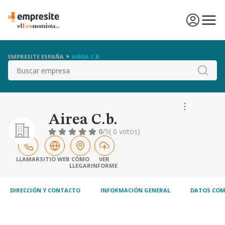
EMPRESITE ESPAÑA
AIREA C.B.
Buscar
Airea C.b.
0
/5
( 0 votos)
LLAMAR
SITIO WEB
CÓMO
VER
LLEGAR
INFORME
DIRECCIÓN Y CONTACTO
INFORMACIÓN GENERAL
DATOS COM