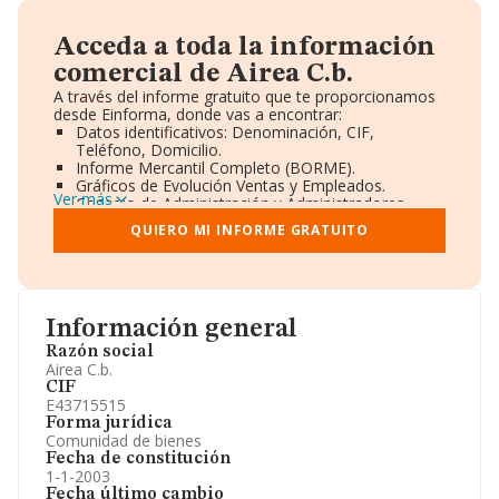
Acceda a toda la información
comercial de Airea C.b.
A través del informe gratuito que te proporcionamos
desde Einforma, donde vas a encontrar:
Datos identificativos: Denominación, CIF,
Teléfono, Domicilio.
Informe Mercantil Completo (BORME).
Gráficos de Evolución Ventas y Empleados.
Ver más
Consejo de Administración y Administradores.
Directivos y Ejecutivos.
QUIERO MI INFORME GRATUITO
Accionistas.
Participaciones y Vinculaciones en otras empresas.
Artículos de prensa publicados sobre la empresa.
Información oficial y registral complementaria.
Información general
Razón social
Airea C.b.
CIF
E43715515
Forma jurídica
Comunidad de bienes
Fecha de constitución
1-1-2003
Fecha último cambio